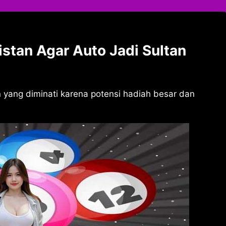
istan Agar Auto Jadi Sultan
 yang diminati karena potensi hadiah besar dan