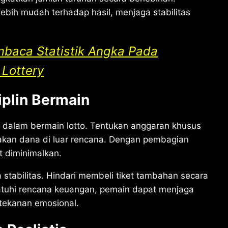
ebih mudah terhadap hasil, menjaga stabilitas
mbaca Statistik Angka Pada
 Lottery
plin Bermain
dalam bermain lotto. Tentukan anggaran khusus
akan dana di luar rencana. Dengan pembagian
t diminimalkan.
 stabilitas. Hindari membeli tiket tambahan secara
tuhi rencana keuangan, pemain dapat menjaga
 tekanan emosional.