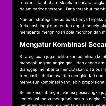
referensi tambahan. Mereka mencatat angka 
dalam periode tertentu. Data tersebut memb
Namun, strategi cerdas tidak hanya terpaku
frekuensi tinggi dan rendah dapat menciptak
membantu menghindari pola monoton dan mem
Mengatur Kombinasi Seca
Strategi cuan juga melibatkan pemilihan kom
menggabungkan angka ganjil dan genap atau 
dianggap membantu menciptakan distribusi a
tren hasil sebelumnya dan menghindari dom
menyusun kombinasi yang lebih proporsional
Selain keseimbangan, variasi posisi angka j
kombinasi tanpa mengubah seluruh angka. Tek
memperluas kemungkinan tanpa harus mening