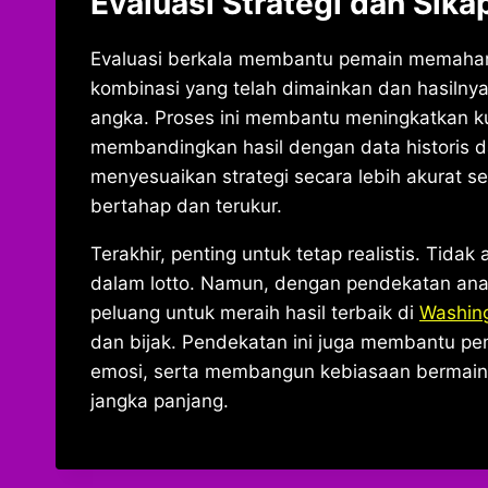
Evaluasi Strategi dan Sikap
Evaluasi berkala membantu pemain memahami 
kombinasi yang telah dimainkan dan hasilnya
angka. Proses ini membantu meningkatkan ku
membandingkan hasil dengan data historis 
menyesuaikan strategi secara lebih akurat 
bertahap dan terukur.
Terakhir, penting untuk tetap realistis. Tid
dalam lotto. Namun, dengan pendekatan analit
peluang untuk meraih hasil terbaik di
Washing
dan bijak. Pendekatan ini juga membantu pe
emosi, serta membangun kebiasaan bermain y
jangka panjang.