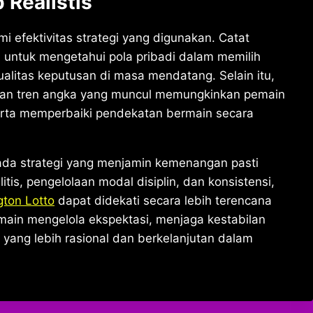
 Realistis
efektivitas strategi yang digunakan. Catat
 untuk mengetahui pola pribadi dalam memilih
alitas keputusan di masa mendatang. Selain itu,
dan tren angka yang muncul memungkinkan pemain
serta memperbaiki pendekatan bermain secara
ak ada strategi yang menjamin kemenangan pasti
is, pengelolaan modal disiplin, dan konsistensi,
ton Lotto
dapat didekati secara lebih terencana
main mengelola ekspektasi, menjaga kestabilan
ang lebih rasional dan berkelanjutan dalam