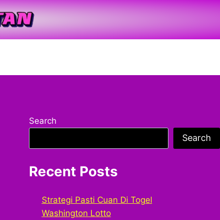
Search
Search
Recent Posts
Strategi Pasti Cuan Di Togel
Washington Lotto