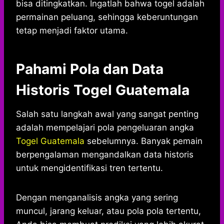
bisa ditingkatkan. Ingatlah bahwa togel adalah
permainan peluang, sehingga keberuntungan
tetap menjadi faktor utama.
Pahami Pola dan Data
Historis Togel Guatemala
Salah satu langkah awal yang sangat penting
adalah mempelajari pola pengeluaran angka
Togel Guatemala
sebelumnya. Banyak pemain
berpengalaman mengandalkan data historis
untuk mengidentifikasi tren tertentu.
Dengan menganalisis angka yang sering
muncul, jarang keluar, atau pola pola tertentu,