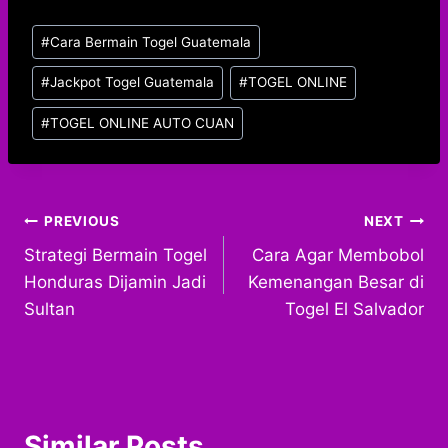
Post
#
Cara Bermain Togel Guatemala
Tags:
#
Jackpot Togel Guatemala
#
TOGEL ONLINE
#
TOGEL ONLINE AUTO CUAN
Post
PREVIOUS
NEXT
Strategi Bermain Togel
Cara Agar Membobol
navigation
Honduras Dijamin Jadi
Kemenangan Besar di
Sultan
Togel El Salvador
Similar Posts