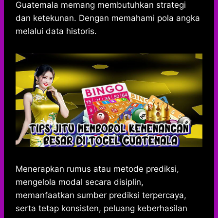
t
e
s
e
p
e
r
Guatemala memang membutuhkan strategi
s
b
e
g
e
e
dan ketekunan. Dengan memahami pola angka
A
o
n
r
melalui data historis.
p
o
g
a
p
k
e
m
r
Menerapkan rumus atau metode prediksi,
mengelola modal secara disiplin,
memanfaatkan sumber prediksi terpercaya,
serta tetap konsisten, peluang keberhasilan