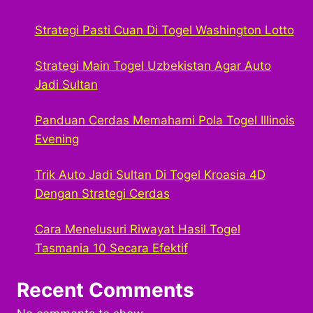
Strategi Pasti Cuan Di Togel Washington Lotto
Strategi Main Togel Uzbekistan Agar Auto
Jadi Sultan
Panduan Cerdas Memahami Pola Togel Illinois
Evening
Trik Auto Jadi Sultan Di Togel Kroasia 4D
Dengan Strategi Cerdas
Cara Menelusuri Riwayat Hasil Togel
Tasmania 10 Secara Efektif
Recent Comments