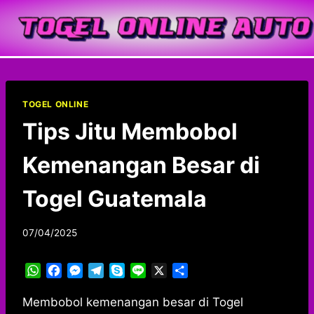
Skip
to
content
TOGEL ONLINE
Tips Jitu Membobol
Kemenangan Besar di
Togel Guatemala
07/04/2025
W
F
M
T
S
L
X
S
h
a
e
e
k
i
h
a
c
s
l
y
n
a
Membobol kemenangan besar di Togel