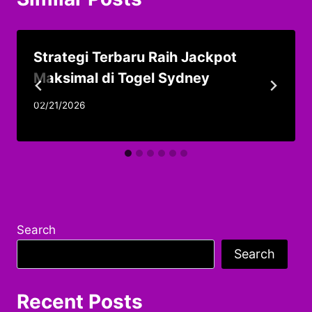
Strategi Terbaru Raih Jackpot
Maksimal di Togel Sydney
02/21/2026
Search
Search
Recent Posts