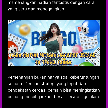
t
e
s
e
p
e
r
memenangkan hadiah fantastis dengan cara
s
b
e
g
e
e
yang seru dan menegangkan.
A
o
n
r
p
o
g
a
p
k
e
m
r
Kemenangan bukan hanya soal keberuntungan
semata. Dengan strategi yang tepat dan
pendekatan cerdas, pemain bisa meningkatkan
peluang meraih jackpot besar secara signifikan.