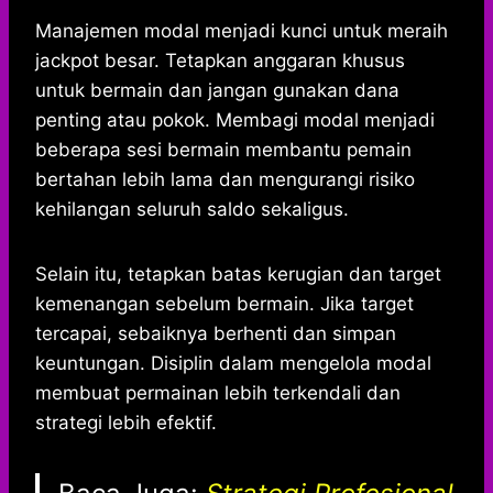
Manajemen modal menjadi kunci untuk meraih
jackpot besar. Tetapkan anggaran khusus
untuk bermain dan jangan gunakan dana
penting atau pokok. Membagi modal menjadi
beberapa sesi bermain membantu pemain
bertahan lebih lama dan mengurangi risiko
kehilangan seluruh saldo sekaligus.
Selain itu, tetapkan batas kerugian dan target
kemenangan sebelum bermain. Jika target
tercapai, sebaiknya berhenti dan simpan
keuntungan. Disiplin dalam mengelola modal
membuat permainan lebih terkendali dan
strategi lebih efektif.