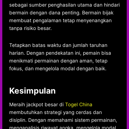
sebagai sumber penghasilan utama dan hindari
bermain dengan dana penting. Bermain bijak
membuat pengalaman tetap menyenangkan
tanpa risiko besar.
Tetapkan batas waktu dan jumlah taruhan
harian. Dengan pendekatan ini, pemain bisa
menikmati permainan dengan aman, tetap
fokus, dan mengelola modal dengan baik.
Kesimpulan
Meraih jackpot besar di
Togel China
membutuhkan strategi yang cerdas dan
disiplin. Dengan memahami sistem permainan,
menganalisis riwayat angka, mengelola modal