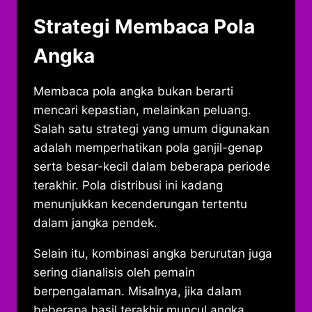
Strategi Membaca Pola
Angka
Membaca pola angka bukan berarti
mencari kepastian, melainkan peluang.
Salah satu strategi yang umum digunakan
adalah memperhatikan pola ganjil-genap
serta besar-kecil dalam beberapa periode
terakhir. Pola distribusi ini kadang
menunjukkan kecenderungan tertentu
dalam jangka pendek.
Selain itu, kombinasi angka berurutan juga
sering dianalisis oleh pemain
berpengalaman. Misalnya, jika dalam
beberapa hasil terakhir muncul angka