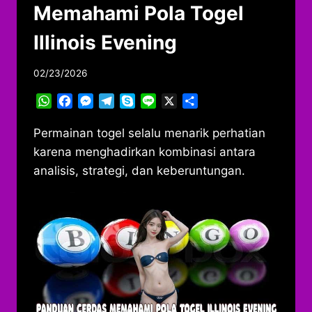
Memahami Pola Togel
Illinois Evening
02/23/2026
WhatsApp
Facebook
Messenger
Telegram
Skype
Line
X
Share
Permainan togel selalu menarik perhatian
karena menghadirkan kombinasi antara
analisis, strategi, dan keberuntungan.