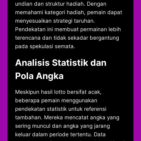
undian dan struktur hadiah. Dengan
memahami kategori hadiah, pemain dapat
menyesuaikan strategi taruhan.
Pendekatan ini membuat permainan lebih
terencana dan tidak sekadar bergantung
pada spekulasi semata.
Analisis Statistik dan
Pola Angka
Meskipun hasil lotto bersifat acak,
beberapa pemain menggunakan
pendekatan statistik untuk referensi
tambahan. Mereka mencatat angka yang
sering muncul dan angka yang jarang
keluar dalam periode tertentu. Data