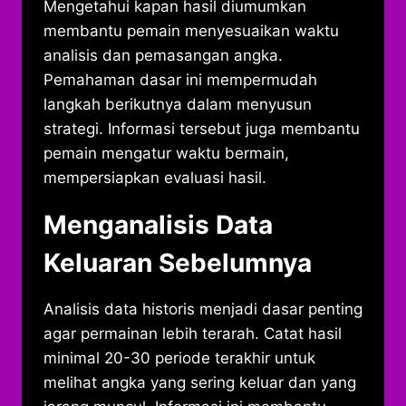
Mengetahui kapan hasil diumumkan
membantu pemain menyesuaikan waktu
analisis dan pemasangan angka.
Pemahaman dasar ini mempermudah
langkah berikutnya dalam menyusun
strategi. Informasi tersebut juga membantu
pemain mengatur waktu bermain,
mempersiapkan evaluasi hasil.
Menganalisis Data
Keluaran Sebelumnya
Analisis data historis menjadi dasar penting
agar permainan lebih terarah. Catat hasil
minimal 20-30 periode terakhir untuk
melihat angka yang sering keluar dan yang