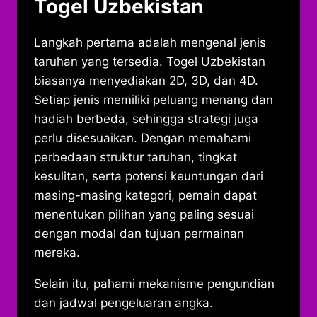
Togel Uzbekistan
Langkah pertama adalah mengenal jenis
taruhan yang tersedia. Togel Uzbekistan
biasanya menyediakan 2D, 3D, dan 4D.
Setiap jenis memiliki peluang menang dan
hadiah berbeda, sehingga strategi juga
perlu disesuaikan. Dengan memahami
perbedaan struktur taruhan, tingkat
kesulitan, serta potensi keuntungan dari
masing-masing kategori, pemain dapat
menentukan pilihan yang paling sesuai
dengan modal dan tujuan permainan
mereka.
Selain itu, pahami mekanisme pengundian
dan jadwal pengeluaran angka.