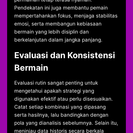
Pendekatan ini juga membantu pemain
mempertahankan fokus, menjaga stabilitas
emosi, serta membangun kebiasaan
bermain yang lebih disiplin dan
berkelanjutan dalam jangka panjang.
Evaluasi dan Konsistensi
Bermain
Evaluasi rutin sangat penting untuk
mengetahui apakah strategi yang
digunakan efektif atau perlu disesuaikan.
Catat setiap kombinasi yang dipasang
serta hasilnya, lalu bandingkan dengan
pola yang dianalisis sebelumnya. Selain itu,
meninjau data historis secara berkala