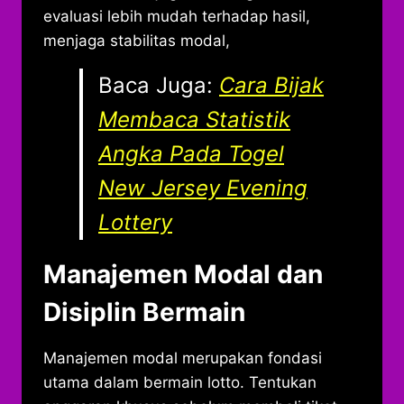
evaluasi lebih mudah terhadap hasil,
menjaga stabilitas modal,
Baca Juga:
Cara Bijak
Membaca Statistik
Angka Pada Togel
New Jersey Evening
Lottery
Manajemen Modal dan
Disiplin Bermain
Manajemen modal merupakan fondasi
utama dalam bermain lotto. Tentukan