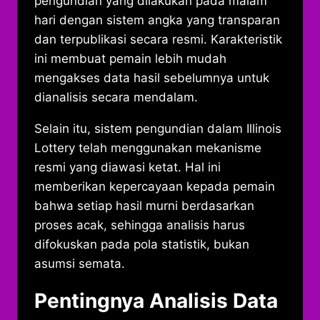
pengundian yang dilakukan pada malam
hari dengan sistem angka yang transparan
dan terpublikasi secara resmi. Karakteristik
ini membuat pemain lebih mudah
mengakses data hasil sebelumnya untuk
dianalisis secara mendalam.
Selain itu, sistem pengundian dalam Illinois
Lottery telah menggunakan mekanisme
resmi yang diawasi ketat. Hal ini
memberikan kepercayaan kepada pemain
bahwa setiap hasil murni berdasarkan
proses acak, sehingga analisis harus
difokuskan pada pola statistik, bukan
asumsi semata.
Pentingnya Analisis Data