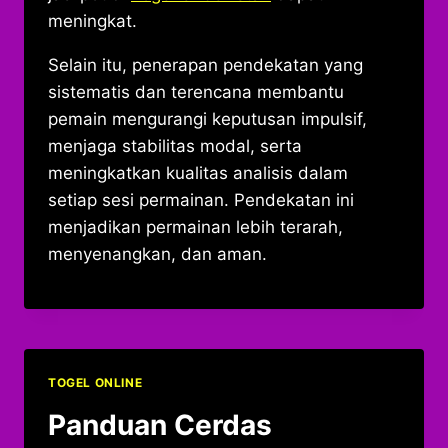
meningkat.
Selain itu, penerapan pendekatan yang
sistematis dan terencana membantu
pemain mengurangi keputusan impulsif,
menjaga stabilitas modal, serta
meningkatkan kualitas analisis dalam
setiap sesi permainan. Pendekatan ini
menjadikan permainan lebih terarah,
menyenangkan, dan aman.
TOGEL ONLINE
Panduan Cerdas