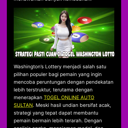
Washington’s Lottery menjadi salah satu
pilihan populer bagi pemain yang ingin
mencoba peruntungan dengan pendekatan
lebih terstruktur, terutama dengan
menerapkan
TOGEL ONLINE AUTO
SULTAN
. Meski hasil undian bersifat acak,
strategi yang tepat dapat membantu
pemain bermain lebih terarah. Dengan