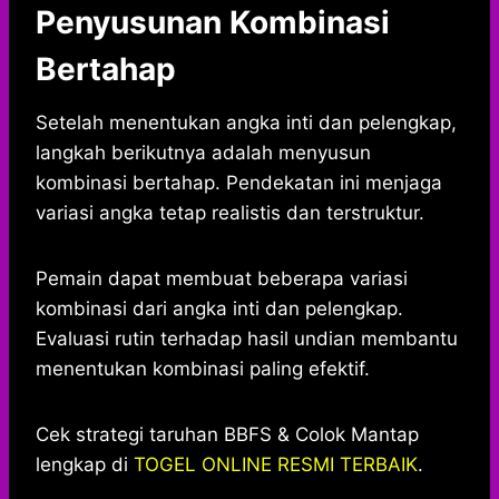
Penyusunan Kombinasi
Bertahap
Setelah menentukan angka inti dan pelengkap,
langkah berikutnya adalah menyusun
kombinasi bertahap. Pendekatan ini menjaga
variasi angka tetap realistis dan terstruktur.
Pemain dapat membuat beberapa variasi
kombinasi dari angka inti dan pelengkap.
Evaluasi rutin terhadap hasil undian membantu
menentukan kombinasi paling efektif.
Cek strategi taruhan BBFS & Colok Mantap
lengkap di
TOGEL ONLINE RESMI TERBAIK
.