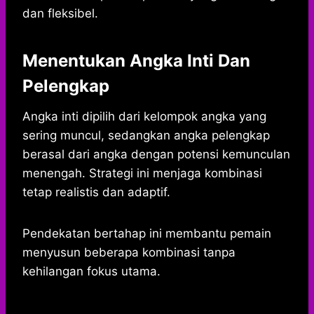
dan fleksibel.
Menentukan Angka Inti Dan
Pelengkap
Angka inti dipilih dari kelompok angka yang
sering muncul, sedangkan angka pelengkap
berasal dari angka dengan potensi kemunculan
menengah. Strategi ini menjaga kombinasi
tetap realistis dan adaptif.
Pendekatan bertahap ini membantu pemain
menyusun beberapa kombinasi tanpa
kehilangan fokus utama.