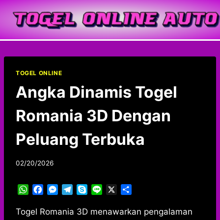
Skip
to
content
TOGEL ONLINE
Angka Dinamis Togel
Romania 3D Dengan
Peluang Terbuka
02/20/2026
W
F
M
T
S
L
X
S
h
a
e
e
k
i
h
a
c
s
l
y
n
a
Togel Romania 3D menawarkan pengalaman