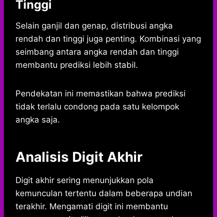
Tinggi
Selain ganjil dan genap, distribusi angka
rendah dan tinggi juga penting. Kombinasi yang
seimbang antara angka rendah dan tinggi
membantu prediksi lebih stabil.
Pendekatan ini memastikan bahwa prediksi
tidak terlalu condong pada satu kelompok
angka saja.
Analisis Digit Akhir
Digit akhir sering menunjukkan pola
kemunculan tertentu dalam beberapa undian
terakhir. Mengamati digit ini membantu