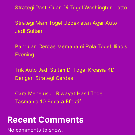
Strategi Pasti Cuan Di Togel Washington Lotto
Strategi Main Togel Uzbekistan Agar Auto
Jadi Sultan
Panduan Cerdas Memahami Pola Togel Illinois
Evening
Trik Auto Jadi Sultan Di Togel Kroasia 4D
Dengan Strategi Cerdas
Cara Menelusuri Riwayat Hasil Togel
Tasmania 10 Secara Efektif
Recent Comments
No comments to show.