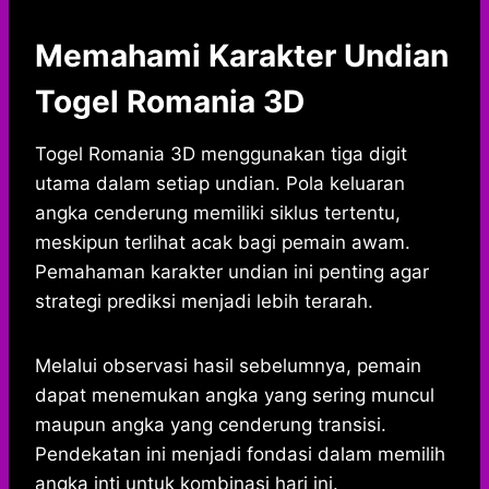
Memahami Karakter Undian
Togel Romania 3D
Togel Romania 3D menggunakan tiga digit
utama dalam setiap undian. Pola keluaran
angka cenderung memiliki siklus tertentu,
meskipun terlihat acak bagi pemain awam.
Pemahaman karakter undian ini penting agar
strategi prediksi menjadi lebih terarah.
Melalui observasi hasil sebelumnya, pemain
dapat menemukan angka yang sering muncul
maupun angka yang cenderung transisi.
Pendekatan ini menjadi fondasi dalam memilih
angka inti untuk kombinasi hari ini.