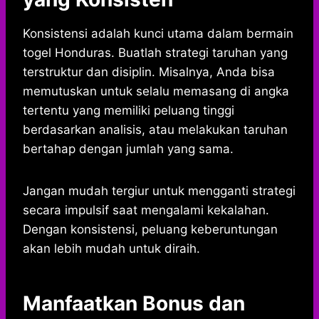
Konsistensi adalah kunci utama dalam bermain
togel Honduras. Buatlah strategi taruhan yang
terstruktur dan disiplin. Misalnya, Anda bisa
memutuskan untuk selalu memasang di angka
tertentu yang memiliki peluang tinggi
berdasarkan analisis, atau melakukan taruhan
bertahap dengan jumlah yang sama.
Jangan mudah tergiur untuk mengganti strategi
secara impulsif saat mengalami kekalahan.
Dengan konsistensi, peluang keberuntungan
akan lebih mudah untuk diraih.
Manfaatkan Bonus dan