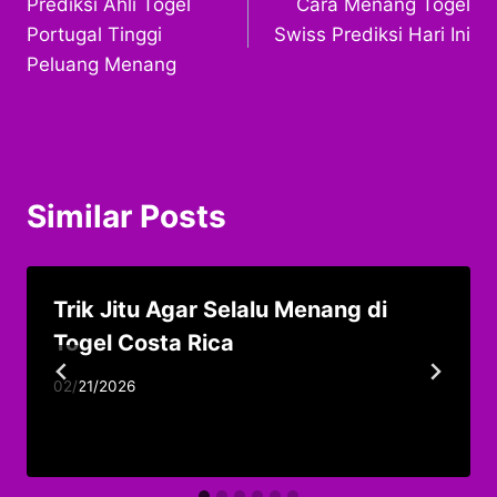
Prediksi Ahli Togel
Cara Menang Togel
navigation
Portugal Tinggi
Swiss Prediksi Hari Ini
Peluang Menang
Similar Posts
Trik Jitu Agar Selalu Menang di
Togel Costa Rica
02/21/2026