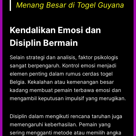
Menang Besar di Togel Guyana
Kendalikan Emosi dan
Disiplin Bermain
Selain strategi dan analisis, faktor psikologis
sangat berpengaruh. Kontrol emosi menjadi
elemen penting dalam rumus cerdas togel
Belgia. Kekalahan atau kemenangan besar
kadang membuat pemain terbawa emosi dan
mengambil keputusan impulsif yang merugikan.
Disiplin dalam mengikuti rencana taruhan juga
memengaruhi keberhasilan. Pemain yang
sering mengganti metode atau memilih angka