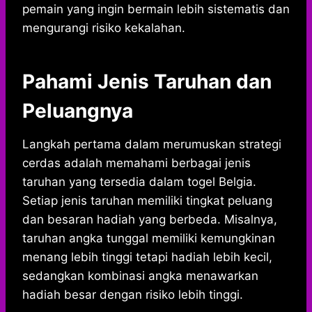
pemain yang ingin bermain lebih sistematis dan
mengurangi risiko kekalahan.
Pahami Jenis Taruhan dan
Peluangnya
Langkah pertama dalam merumuskan strategi
cerdas adalah memahami berbagai jenis
taruhan yang tersedia dalam togel Belgia.
Setiap jenis taruhan memiliki tingkat peluang
dan besaran hadiah yang berbeda. Misalnya,
taruhan angka tunggal memiliki kemungkinan
menang lebih tinggi tetapi hadiah lebih kecil,
sedangkan kombinasi angka menawarkan
hadiah besar dengan risiko lebih tinggi.