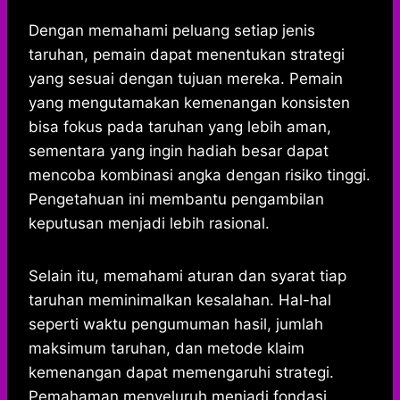
Dengan memahami peluang setiap jenis
taruhan, pemain dapat menentukan strategi
yang sesuai dengan tujuan mereka. Pemain
yang mengutamakan kemenangan konsisten
bisa fokus pada taruhan yang lebih aman,
sementara yang ingin hadiah besar dapat
mencoba kombinasi angka dengan risiko tinggi.
Pengetahuan ini membantu pengambilan
keputusan menjadi lebih rasional.
Selain itu, memahami aturan dan syarat tiap
taruhan meminimalkan kesalahan. Hal-hal
seperti waktu pengumuman hasil, jumlah
maksimum taruhan, dan metode klaim
kemenangan dapat memengaruhi strategi.
Pemahaman menyeluruh menjadi fondasi