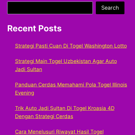
Search
Recent Posts
Strategi Pasti Cuan Di Togel Washington Lotto
Strategi Main Togel Uzbekistan Agar Auto
Jadi Sultan
Panduan Cerdas Memahami Pola Togel Illinois
Evening
Trik Auto Jadi Sultan Di Togel Kroasia 4D
Dengan Strategi Cerdas
Cara Menelusuri Riwayat Hasil Togel