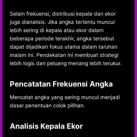
Selain frekuensi, distribusi kepala dan ekor
juga dianalisis. Jika angka tertentu muncul
lebih sering di kepala atau ekor dalam
beberapa periode terakhir, angka tersebut
dapat dijadikan fokus utama dalam taruhan
malam ini. Pendekatan ini membuat strategi
lebih logis dan peluang menang lebih terukur.
Pencatatan Frekuensi Angka
Mencatat angka yang sering muncul menjadi
dasar penentuan colok pilihan.
Analisis Kepala Ekor