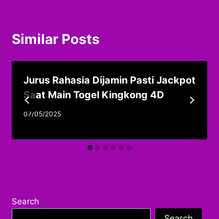
Similar Posts
Jurus Rahasia Dijamin Pasti Jackpot
Saat Main Togel Kingkong 4D
07/05/2025
Search
Search