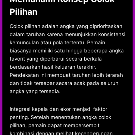
Pilihan
Colok pilihan adalah angka yang diprioritaskan
dalam taruhan karena menunjukkan konsistensi
kemunculan atau pola tertentu. Pemain
biasanya memiliki satu hingga beberapa angka
favorit yang diperbarui secara berkala
berdasarkan hasil keluaran terakhir.
Pendekatan ini membuat taruhan lebih terarah
dan tidak tersebar secara acak pada seluruh
angka yang tersedia.
Integrasi kepala dan ekor menjadi faktor
penting. Setelah menentukan angka colok
pilihan, pemain dapat mempersempit
kombinasi dengan melihat kecenderungan