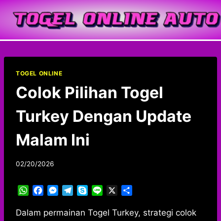
Skip
to
content
TOGEL ONLINE
Colok Pilihan Togel
Turkey Dengan Update
Malam Ini
02/20/2026
W
F
M
T
S
L
X
S
h
a
e
e
k
i
h
a
c
s
l
y
n
a
Dalam permainan Togel Turkey, strategi colok