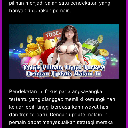
t
e
s
e
p
e
r
pilihan menjadi salah satu pendekatan yang
s
b
e
g
e
e
banyak digunakan pemain.
A
o
n
r
p
o
g
a
p
k
e
m
r
Pendekatan ini fokus pada angka-angka
tertentu yang dianggap memiliki kemungkinan
keluar lebih tinggi berdasarkan riwayat hasil
dan tren terbaru. Dengan update malam ini,
pemain dapat menyesuaikan strategi mereka