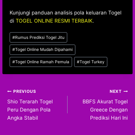
Kunjungi panduan analisis pola keluaran Togel
di
TOGEL ONLINE RESMI TERBAIK
.
Post
#
Rumus Prediksi Togel Jitu
Tags:
#
Togel Online Mudah Dipahami
#
Togel Online Ramah Pemula
#
Togel Turkey
Post
PREVIOUS
NEXT
Shio Terarah Togel
BBFS Akurat Togel
navigation
Peru Dengan Pola
Greece Dengan
Angka Stabil
Prediksi Hari Ini