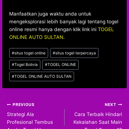
Manfaatkan juga waktu anda untuk
mengeksplorasi lebih banyak lagi tentang togel
online resmi hanya dengan klik link ini
TOGEL
ONLINE AUTO SULTAN
.
Post
#
situs togel online
#
situs togel terpercaya
Tags:
#
Togel Bolivia
#
TOGEL ONLINE
#
TOGEL ONLINE AUTO SULTAN
Post
PREVIOUS
NEXT
Strategi Ala
Cara Terbaik Hindari
navigation
Profesional Tembus
Kekalahan Saat Main