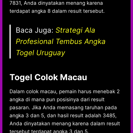
7831, Anda dinyatakan menang karena
terdapat angka 8 dalam result tersebut.
Baca Juga:
Strategi Ala
Profesional Tembus Angka
Togel Uruguay
Togel Colok Macau
Dalam colok macau, pemain harus menebak 2
angka di mana pun posisinya dari result
pasaran. Jika Anda memasang taruhan pada
angka 3 dan 5, dan hasil result adalah 3485,
Anda dinyatakan menang karena dalam result
tersebut terdapat angka 3 dan 5.