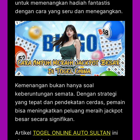
untuk memenangkan hadiah fantastis
dengan cara yang seru dan menegangkan.
Kemenangan bukan hanya soal
keberuntungan semata. Dengan strategi
yang tepat dan pendekatan cerdas, pemain
bisa meningkatkan peluang meraih jackpot
besar secara signifikan.
Artikel
TOGEL ONLINE AUTO SULTAN
ini