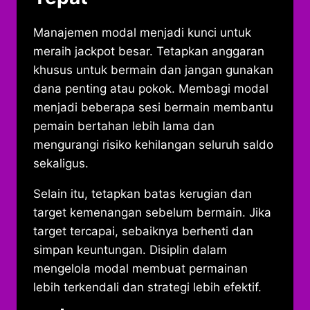
Manajemen modal menjadi kunci untuk
meraih jackpot besar. Tetapkan anggaran
khusus untuk bermain dan jangan gunakan
dana penting atau pokok. Membagi modal
menjadi beberapa sesi bermain membantu
pemain bertahan lebih lama dan
mengurangi risiko kehilangan seluruh saldo
sekaligus.
Selain itu, tetapkan batas kerugian dan
target kemenangan sebelum bermain. Jika
target tercapai, sebaiknya berhenti dan
simpan keuntungan. Disiplin dalam
mengelola modal membuat permainan
lebih terkendali dan strategi lebih efektif.