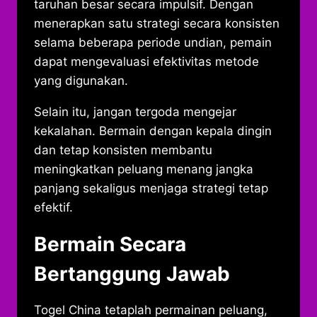
taruhan besar secara impulsif. Dengan
menerapkan satu strategi secara konsisten
selama beberapa periode undian, pemain
dapat mengevaluasi efektivitas metode
yang digunakan.
Selain itu, jangan tergoda mengejar
kekalahan. Bermain dengan kepala dingin
dan tetap konsisten membantu
meningkatkan peluang menang jangka
panjang sekaligus menjaga strategi tetap
efektif.
Bermain Secara
Bertanggung Jawab
Togel China tetaplah permainan peluang,