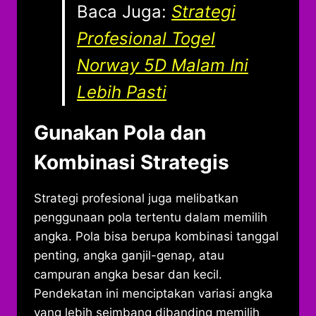
Baca Juga:
Strategi
Profesional Togel
Norway 5D Malam Ini
Lebih Pasti
Gunakan Pola dan
Kombinasi Strategis
Strategi profesional juga melibatkan
penggunaan pola tertentu dalam memilih
angka. Pola bisa berupa kombinasi tanggal
penting, angka ganjil-genap, atau
campuran angka besar dan kecil.
Pendekatan ini menciptakan variasi angka
yang lebih seimbang dibanding memilih