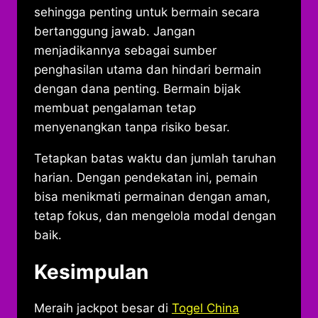
sehingga penting untuk bermain secara
bertanggung jawab. Jangan
menjadikannya sebagai sumber
penghasilan utama dan hindari bermain
dengan dana penting. Bermain bijak
membuat pengalaman tetap
menyenangkan tanpa risiko besar.
Tetapkan batas waktu dan jumlah taruhan
harian. Dengan pendekatan ini, pemain
bisa menikmati permainan dengan aman,
tetap fokus, dan mengelola modal dengan
baik.
Kesimpulan
Meraih jackpot besar di
Togel China