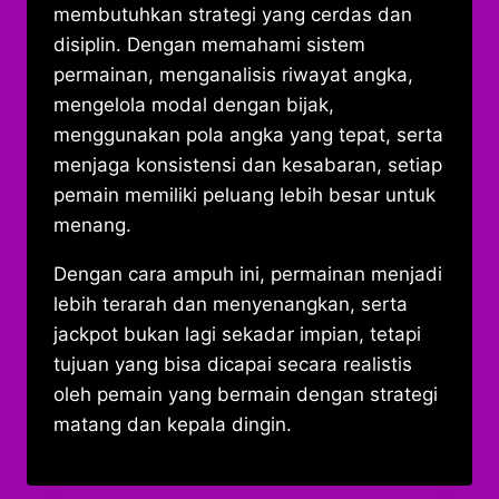
membutuhkan strategi yang cerdas dan
disiplin. Dengan memahami sistem
permainan, menganalisis riwayat angka,
mengelola modal dengan bijak,
menggunakan pola angka yang tepat, serta
menjaga konsistensi dan kesabaran, setiap
pemain memiliki peluang lebih besar untuk
menang.
Dengan cara ampuh ini, permainan menjadi
lebih terarah dan menyenangkan, serta
jackpot bukan lagi sekadar impian, tetapi
tujuan yang bisa dicapai secara realistis
oleh pemain yang bermain dengan strategi
matang dan kepala dingin.