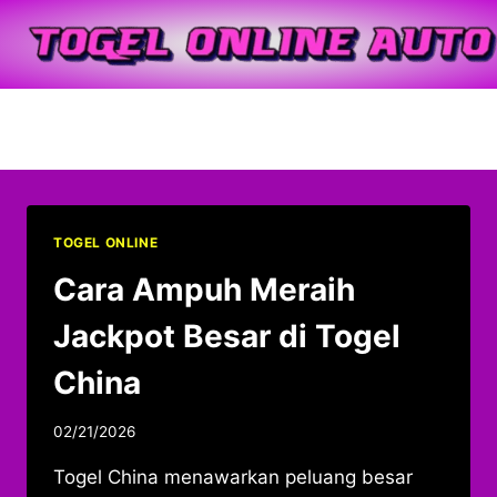
Skip
to
content
Trik Jitu Togel China
TOGEL ONLINE
Cara Ampuh Meraih
Jackpot Besar di Togel
China
02/21/2026
Togel China menawarkan peluang besar