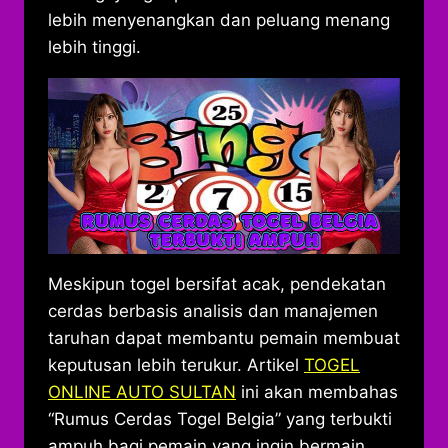
lebih menyenangkan dan peluang menang
lebih tinggi.
Meskipun togel bersifat acak, pendekatan
cerdas berbasis analisis dan manajemen
taruhan dapat membantu pemain membuat
keputusan lebih terukur. Artikel
TOGEL
ONLINE AUTO SULTAN
ini akan membahas
“Rumus Cerdas Togel Belgia” yang terbukti
ampuh bagi pemain yang ingin bermain