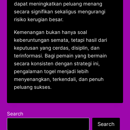
dapat meningkatkan peluang menang
secara signifikan sekaligus mengurangi
risiko kerugian besar.
Kemenangan bukan hanya soal
keberuntungan semata, tetapi hasil dari
keputusan yang cerdas, disiplin, dan
terinformasi. Bagi pemain yang bermain
secara konsisten dengan strategi ini,
pengalaman togel menjadi lebih
menyenangkan, terkendali, dan penuh
peluang sukses.
Search
Search