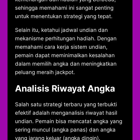
sehingga memahami ini sangat penting
untuk menentukan strategi yang tepat.
Selain itu, ketahui jadwal undian dan
mekanisme perhitungan hadiah. Dengan
memahami cara kerja sistem undian,
pemain dapat meminimalkan kesalahan
dalam memilih angka dan meningkatkan
peluang meraih jackpot.
Analisis Riwayat Angka
Salah satu strategi terbaru yang terbukti
efektif adalah menganalisis riwayat hasil
undian. Pemain bisa mencatat angka yang
sering muncul (angka panas) dan angka
yang jarang keluar (angka dingin).