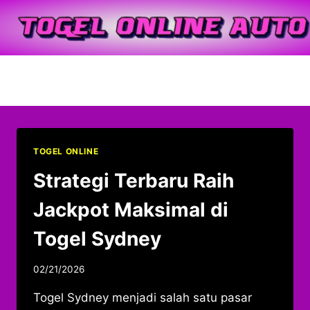
Skip
to
content
Pasaran Togel Sydney
TOGEL ONLINE
Strategi Terbaru Raih
Jackpot Maksimal di
Togel Sydney
02/21/2026
Togel Sydney menjadi salah satu pasar