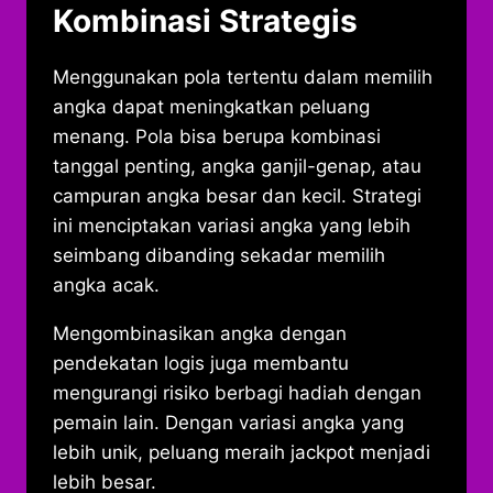
Kombinasi Strategis
Menggunakan pola tertentu dalam memilih
angka dapat meningkatkan peluang
menang. Pola bisa berupa kombinasi
tanggal penting, angka ganjil-genap, atau
campuran angka besar dan kecil. Strategi
ini menciptakan variasi angka yang lebih
seimbang dibanding sekadar memilih
angka acak.
Mengombinasikan angka dengan
pendekatan logis juga membantu
mengurangi risiko berbagi hadiah dengan
pemain lain. Dengan variasi angka yang
lebih unik, peluang meraih jackpot menjadi
lebih besar.