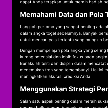
dapat Anda terapkan untuk meraih hadiah bes
Memahami Data dan Pola 
Langkah pertama yang sangat penting adala
dalam angka togel sebelumnya. Banyak pemai
untuk mencari pola tertentu yang mungkin be
Dengan mempelajari pola angka yang sering 
kurang potensial dan lebih fokus pada angka-
Berlakulah teliti dan disiplin dalam mencata
menemukan tren yang tersembunyi. Hal ini 
meningkatkan akurasi prediksi Anda.
Menggunakan Strategi Pe
Salah satu aspek penting dalam meraih sukse
dengan baik. Hindari bermain secara serakah