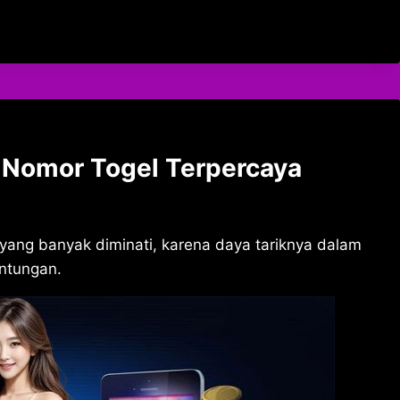
 Nomor Togel Terpercaya
 yang banyak diminati, karena daya tariknya dalam
ntungan.