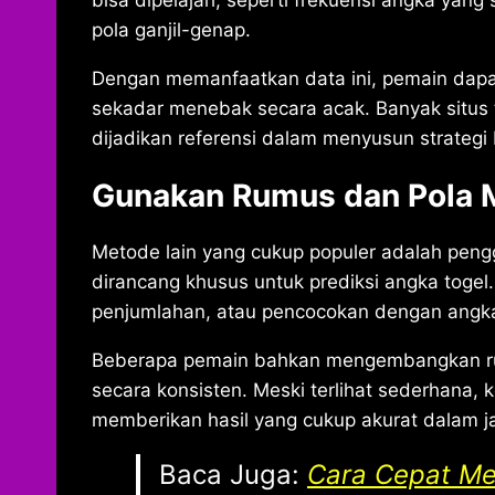
bisa dipelajari, seperti frekuensi angka yan
pola ganjil-genap.
Dengan memanfaatkan data ini, pemain dapat
sekadar menebak secara acak. Banyak situs t
dijadikan referensi dalam menyusun strategi
Gunakan Rumus dan Pola 
Metode lain yang cukup populer adalah pen
dirancang khusus untuk prediksi angka togel
penjumlahan, atau pencocokan dengan angka-
Beberapa pemain bahkan mengembangkan rum
secara konsisten. Meski terlihat sederhana,
memberikan hasil yang cukup akurat dalam j
Baca Juga:
Cara Cepat Me