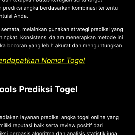
ah prediksi angka berdasarkan kombinasi tertentu
ntuisi Anda.
emata, melainkan gunakan strategi prediksi yang
ingkat. Konsistensi dalam menerapkan metode ini
 bocoran yang lebih akurat dan menguntungkan.
endapatkan Nomor Togel
ols Prediksi Togel
yediakan layanan prediksi angka togel online yang
liki reputasi baik serta review positif dari
iksi berbasis algoritma dan analisis statistik juga