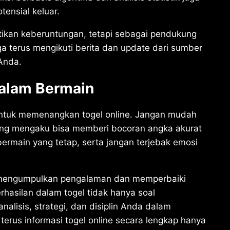
ensial keluar.
tikan keberuntungan, tetapi sebagai pendukung
uga terus mengikuti berita dan update dari sumber
Anda.
dalam Bermain
 untuk memenangkan togel online. Jangan mudah
 yang mengaku bisa memberi bocoran angka akurat
bermain yang tetap, serta jangan terjebak emosi
 mengumpulkan pengalaman dan memperbaiki
rhasilan dalam togel tidak hanya soal
nalisis, strategi, dan disiplin Anda dalam
 terus informasi togel online secara lengkap hanya