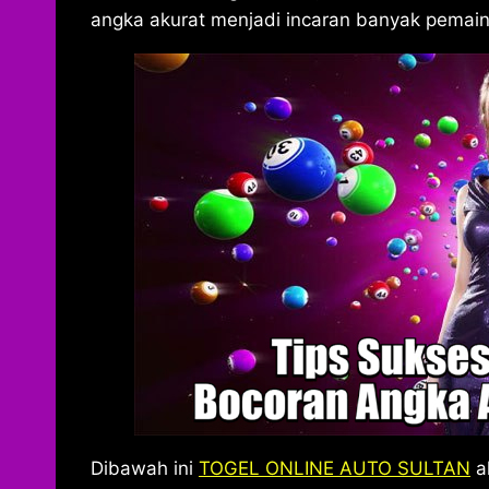
angka akurat menjadi incaran banyak pemain
Dibawah ini
TOGEL ONLINE AUTO SULTAN
a