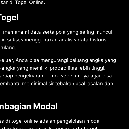
ar di Togel Online.
Togel
h memahami data serta pola yang sering muncul
n sukses menggunakan analisis data historis
rulang.
keluar, Anda bisa mengurangi peluang angka yang
angka yang memiliki probabilitas lebih tinggi.
t setiap pengeluaran nomor sebelumnya agar bisa
membantu meminimalisir tebakan asal-asalan dan
mbagian Modal
s di togel online adalah pengelolaan modal
 dan tetapkan batas kerugian serta target