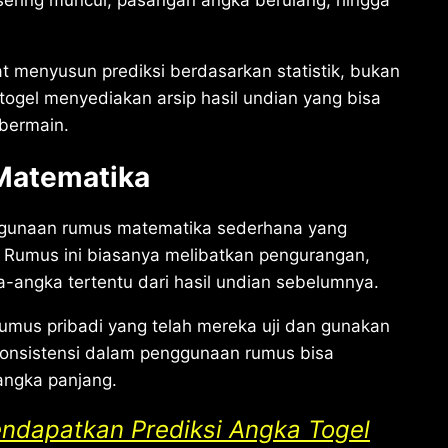
g sering muncul, pasangan angka berulang, hingga
 menyusun prediksi berdasarkan statistik, bukan
ogel menyediakan arsip hasil undian yang bisa
 bermain.
Matematika
ggunaan rumus matematika sederhana yang
. Rumus ini biasanya melibatkan pengurangan,
angka tertentu dari hasil undian sebelumnya.
us pribadi yang telah mereka uji dan gunakan
 konsistensi dalam penggunaan rumus bisa
angka panjang.
ndapatkan Prediksi Angka Togel