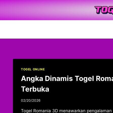
Skip
to
content
TOGEL ONLINE
Angka Dinamis Togel Rom
Terbuka
02/20/2026
Togel Romania 3D menawarkan pengalaman p