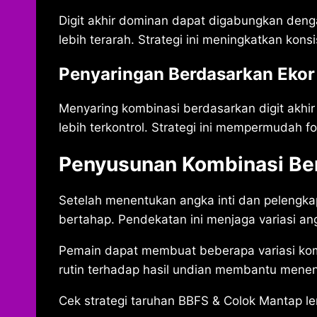
Digit akhir dominan dapat digabungkan den
lebih terarah. Strategi ini meningkatkan konsi
Penyaringan Berdasarkan Ekor
Menyaring kombinasi berdasarkan digit akh
lebih terkontrol. Strategi ini mempermudah 
Penyusunan Kombinasi Be
Setelah menentukan angka inti dan pelengka
bertahap. Pendekatan ini menjaga variasi angk
Pemain dapat membuat beberapa variasi komb
rutin terhadap hasil undian membantu menent
Cek strategi taruhan BBFS & Colok Mantap l