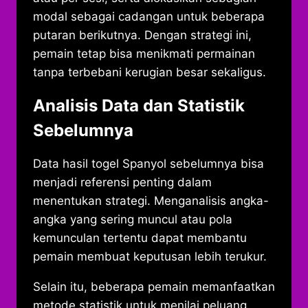
modal sebagai cadangan untuk beberapa
putaran berikutnya. Dengan strategi ini,
pemain tetap bisa menikmati permainan
tanpa terbebani kerugian besar sekaligus.
Analisis Data dan Statistik
Sebelumnya
Data hasil togel Spanyol sebelumnya bisa
menjadi referensi penting dalam
menentukan strategi. Menganalisis angka-
angka yang sering muncul atau pola
kemunculan tertentu dapat membantu
pemain membuat keputusan lebih terukur.
Selain itu, beberapa pemain memanfaatkan
metode statistik untuk menilai peluang