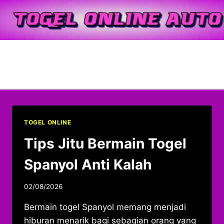
Skip
to
content
Trik Bermain Togel
Spanyol
TOGEL ONLINE
Tips Jitu Bermain Togel
Spanyol Anti Kalah
02/08/2026
Bermain togel Spanyol memang menjadi
hiburan menarik bagi sebagian orang yang