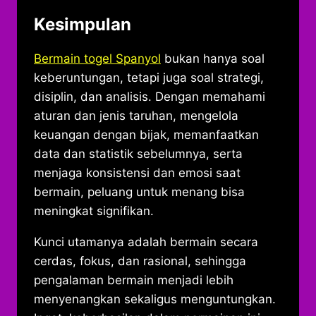
Kesimpulan
Bermain togel Spanyol
bukan hanya soal
keberuntungan, tetapi juga soal strategi,
disiplin, dan analisis. Dengan memahami
aturan dan jenis taruhan, mengelola
keuangan dengan bijak, memanfaatkan
data dan statistik sebelumnya, serta
menjaga konsistensi dan emosi saat
bermain, peluang untuk menang bisa
meningkat signifikan.
Kunci utamanya adalah bermain secara
cerdas, fokus, dan rasional, sehingga
pengalaman bermain menjadi lebih
menyenangkan sekaligus menguntungkan.