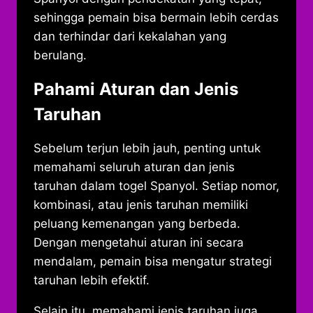
sehingga pemain bisa bermain lebih cerdas
dan terhindar dari kekalahan yang
berulang.
Pahami Aturan dan Jenis
Taruhan
Sebelum terjun lebih jauh, penting untuk
memahami seluruh aturan dan jenis
taruhan dalam togel Spanyol. Setiap nomor,
kombinasi, atau jenis taruhan memiliki
peluang kemenangan yang berbeda.
Dengan mengetahui aturan ini secara
mendalam, pemain bisa mengatur strategi
taruhan lebih efektif.
Selain itu, memahami jenis taruhan juga