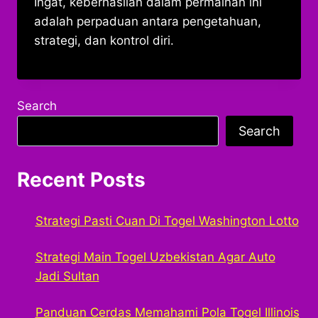
Ingat, keberhasilan dalam permainan ini
adalah perpaduan antara pengetahuan,
strategi, dan kontrol diri.
Search
Search
Recent Posts
Strategi Pasti Cuan Di Togel Washington Lotto
Strategi Main Togel Uzbekistan Agar Auto
Jadi Sultan
Panduan Cerdas Memahami Pola Togel Illinois