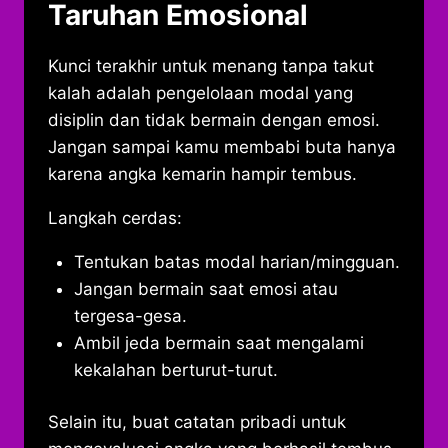
Taruhan Emosional
Kunci terakhir untuk menang tanpa takut
kalah adalah pengelolaan modal yang
disiplin dan tidak bermain dengan emosi.
Jangan sampai kamu membabi buta hanya
karena angka kemarin hampir tembus.
Langkah cerdas:
Tentukan batas modal harian/mingguan.
Jangan bermain saat emosi atau
tergesa-gesa.
Ambil jeda bermain saat mengalami
kekalahan berturut-turut.
Selain itu, buat catatan pribadi untuk