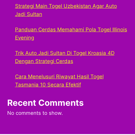
Strategi Main Togel Uzbekistan Agar Auto
Jadi Sultan
Panduan Cerdas Memahami Pola Togel Illinois
Evening
Trik Auto Jadi Sultan Di Togel Kroasia 4D
Dengan Strategi Cerdas
Cara Menelusuri Riwayat Hasil Togel
Tasmania 10 Secara Efektif
Recent Comments
No comments to show.