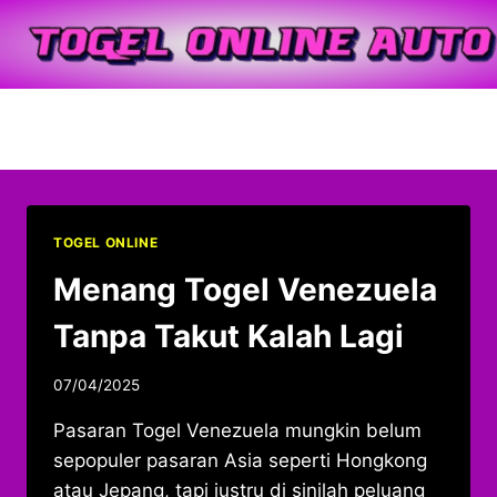
Skip
to
content
Togel Venezuela
TOGEL ONLINE
Menang Togel Venezuela
Tanpa Takut Kalah Lagi
07/04/2025
Pasaran Togel Venezuela mungkin belum
sepopuler pasaran Asia seperti Hongkong
atau Jepang, tapi justru di sinilah peluang