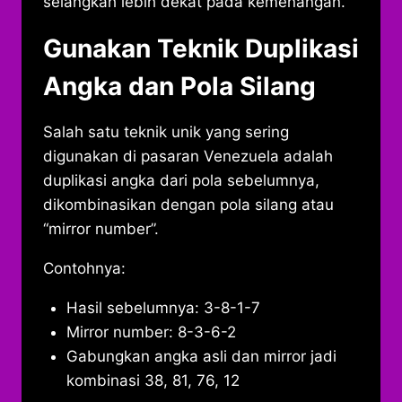
selangkah lebih dekat pada kemenangan.
Gunakan Teknik Duplikasi
Angka dan Pola Silang
Salah satu teknik unik yang sering
digunakan di pasaran Venezuela adalah
duplikasi angka dari pola sebelumnya,
dikombinasikan dengan pola silang atau
“mirror number”.
Contohnya:
Hasil sebelumnya: 3-8-1-7
Mirror number: 8-3-6-2
Gabungkan angka asli dan mirror jadi
kombinasi 38, 81, 76, 12