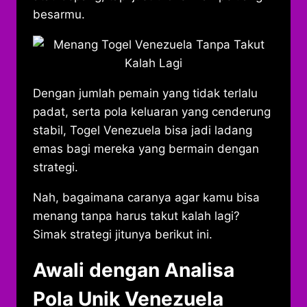
besarmu.
Dengan jumlah pemain yang tidak terlalu
padat, serta pola keluaran yang cenderung
stabil, Togel Venezuela bisa jadi ladang
emas bagi mereka yang bermain dengan
strategi.
Nah, bagaimana caranya agar kamu bisa
menang tanpa harus takut kalah lagi?
Simak strategi jitunya berikut ini.
Awali dengan Analisa
Pola Unik Venezuela