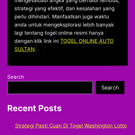
mengevaluasi angka yang berhasil tembus,
strategi yang efektif, dan kesalahan yang
perlu dihindari. Manfaatkan juga waktu
anda untuk mengeksplorasi lebih banyak
lagi tentang togel online resmi hanya
dengan klik link ini
TOGEL ONLINE AUTO
SULTAN
.
Search
Search
Recent Posts
Strategi Pasti Cuan Di Togel Washington Lotto