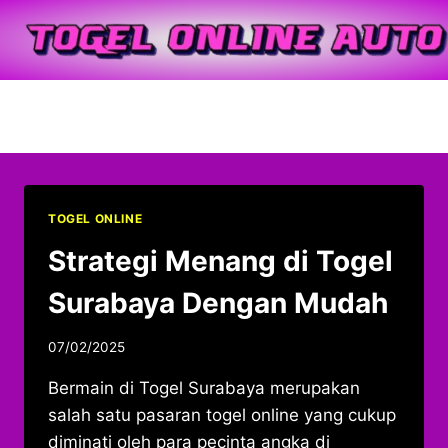
Skip
to
content
Togel Surabaya
TOGEL ONLINE
Strategi Menang di Togel
Surabaya Dengan Mudah
07/02/2025
Bermain di Togel Surabaya merupakan
salah satu pasaran togel online yang cukup
diminati oleh para pecinta angka di