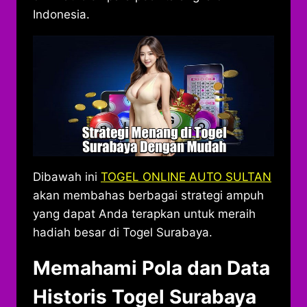
Indonesia.
Dibawah ini
TOGEL ONLINE AUTO SULTAN
akan membahas berbagai strategi ampuh
yang dapat Anda terapkan untuk meraih
hadiah besar di Togel Surabaya.
Memahami Pola dan Data
Historis Togel Surabaya