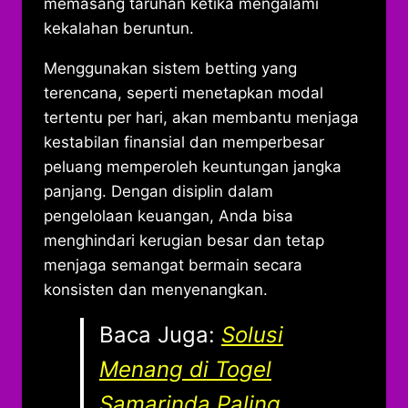
memasang taruhan ketika mengalami
kekalahan beruntun.
Menggunakan sistem betting yang
terencana, seperti menetapkan modal
tertentu per hari, akan membantu menjaga
kestabilan finansial dan memperbesar
peluang memperoleh keuntungan jangka
panjang. Dengan disiplin dalam
pengelolaan keuangan, Anda bisa
menghindari kerugian besar dan tetap
menjaga semangat bermain secara
konsisten dan menyenangkan.
Baca Juga:
Solusi
Menang di Togel
Samarinda Paling