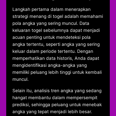
Langkah pertama dalam menerapkan
strategi menang di togel adalah memahami
pola angka yang sering muncul. Data
keluaran togel sebelumnya dapat menjadi
acuan penting untuk mendeteksi pola
angka tertentu, seperti angka yang sering
keluar dalam periode tertentu. Dengan
memperhatikan data historis, Anda dapat
mengidentifikasi angka-angka yang
memiliki peluang lebih tinggi untuk kembali
muncul.
Selain itu, analisis tren angka yang sedang
hangat membantu dalam mempersempit
prediksi, sehingga peluang untuk menebak
angka yang tepat menjadi lebih besar.