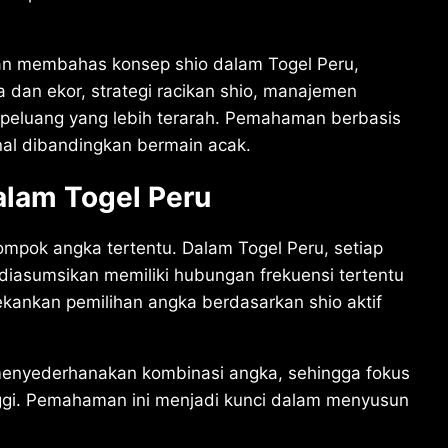
n membahas konsep shio dalam Togel Peru,
a dan ekor, strategi racikan shio, manajemen
 peluang yang lebih terarah. Pemahaman berbasis
nal dibandingkan bermain acak.
lam Togel Peru
ompok angka tertentu. Dalam Togel Peru, setiap
diasumsikan memiliki hubungan frekuensi tertentu
kankan pemilihan angka berdasarkan shio aktif
enyederhanakan kombinasi angka, sehingga fokus
inggi. Pemahaman ini menjadi kunci dalam menyusun