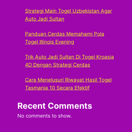
Strategi Main Togel Uzbekistan Agar
Auto Jadi Sultan
Panduan Cerdas Memahami Pola
Togel Illinois Evening
Trik Auto Jadi Sultan Di Togel Kroasia
4D Dengan Strategi Cerdas
Cara Menelusuri Riwayat Hasil Togel
Tasmania 10 Secara Efektif
Recent Comments
No comments to show.