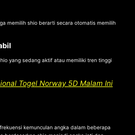
ga memilih shio berarti secara otomatis memilih
abil
o yang sedang aktif atau memiliki tren tinggi
sional Togel Norway 5D Malam Ini
lui frekuensi kemunculan angka dalam beberapa