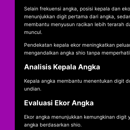
Selain frekuensi angka, posisi kepala dan eko
menunjukkan digit pertama dari angka, sedang
membantu menyusun racikan lebih terarah 
muncul.
Pendekatan kepala ekor meningkatkan peluan
mengandalkan angka shio tanpa memperhatik
Analisis Kepala Angka
Kepala angka membantu menentukan digit dom
undian.
Evaluasi Ekor Angka
Ekor angka menunjukkan kemungkinan digit y
angka berdasarkan shio.