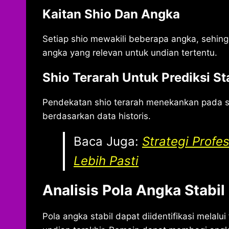
Kaitan Shio Dan Angka
Setiap shio mewakili beberapa angka, sehing
angka yang relevan untuk undian tertentu.
Shio Terarah Untuk Prediksi St
Pendekatan shio terarah menekankan pada shi
berdasarkan data historis.
Baca Juga:
Strategi Profe
Lebih Pasti
Analisis Pola Angka Stabil
Pola angka stabil dapat diidentifikasi mela