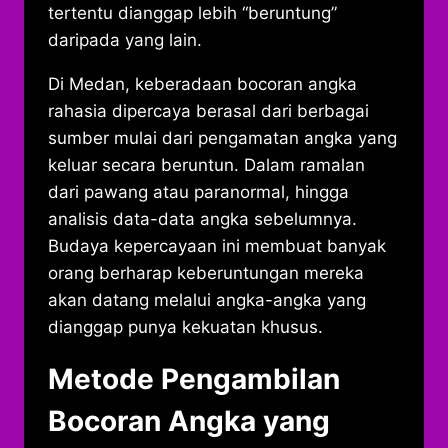
tertentu dianggap lebih “beruntung”
daripada yang lain.
Di Medan, keberadaan bocoran angka
rahasia dipercaya berasal dari berbagai
sumber mulai dari pengamatan angka yang
keluar secara beruntun. Dalam ramalan
dari pawang atau paranormal, hingga
analisis data-data angka sebelumnya.
Budaya kepercayaan ini membuat banyak
orang berharap keberuntungan mereka
akan datang melalui angka-angka yang
dianggap punya kekuatan khusus.
Metode Pengambilan
Bocoran Angka yang