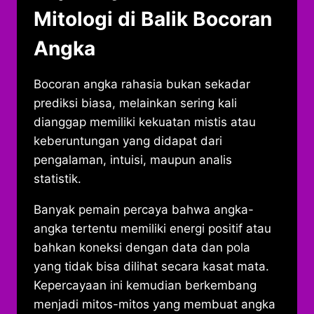
Mitologi di Balik Bocoran
Angka
Bocoran angka rahasia bukan sekadar
prediksi biasa, melainkan sering kali
dianggap memiliki kekuatan mistis atau
keberuntungan yang didapat dari
pengalaman, intuisi, maupun analis
statistik.
Banyak pemain percaya bahwa angka-
angka tertentu memiliki energi positif atau
bahkan koneksi dengan data dan pola
yang tidak bisa dilihat secara kasat mata.
Kepercayaan ini kemudian berkembang
menjadi mitos-mitos yang membuat angka