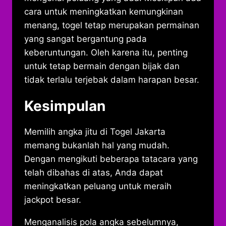
cara untuk meningkatkan kemungkinan
menang, togel tetap merupakan permainan
yang sangat bergantung pada
keberuntungan. Oleh karena itu, penting
untuk tetap bermain dengan bijak dan
tidak terlalu terjebak dalam harapan besar.
Kesimpulan
Memilih angka jitu di Togel Jakarta
memang bukanlah hal yang mudah.
Dengan mengikuti beberapa tatacara yang
telah dibahas di atas, Anda dapat
meningkatkan peluang untuk meraih
jackpot besar.
Menganalisis pola angka sebelumnya,