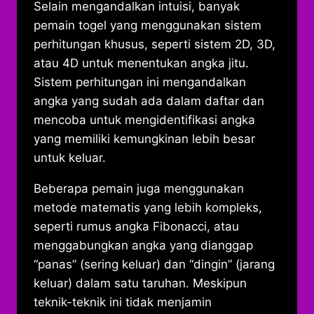
Selain mengandalkan intuisi, banyak
pemain togel yang menggunakan sistem
perhitungan khusus, seperti sistem 2D, 3D,
atau 4D untuk menentukan angka jitu.
Sistem perhitungan ini mengandalkan
angka yang sudah ada dalam daftar dan
mencoba untuk mengidentifikasi angka
yang memiliki kemungkinan lebih besar
untuk keluar.
Beberapa pemain juga menggunakan
metode matematis yang lebih kompleks,
seperti rumus angka Fibonacci, atau
menggabungkan angka yang dianggap
“panas” (sering keluar) dan “dingin” (jarang
keluar) dalam satu taruhan. Meskipun
teknik-teknik ini tidak menjamin