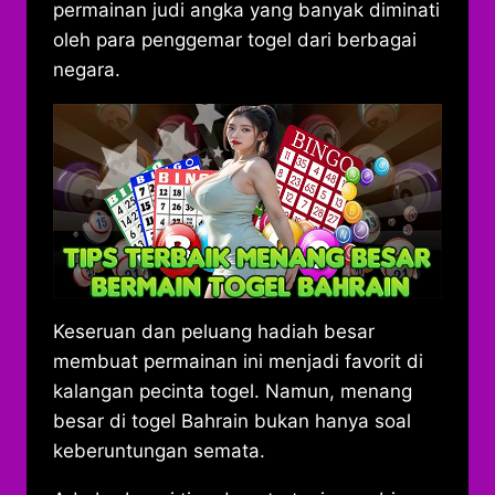
permainan judi angka yang banyak diminati
oleh para penggemar togel dari berbagai
negara.
Keseruan dan peluang hadiah besar
membuat permainan ini menjadi favorit di
kalangan pecinta togel. Namun, menang
besar di togel Bahrain bukan hanya soal
keberuntungan semata.