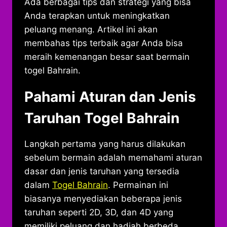
Ada berbagai tips dan strategi yang bisa
Anda terapkan untuk meningkatkan
peluang menang. Artikel ini akan
membahas tips terbaik agar Anda bisa
meraih kemenangan besar saat bermain
togel Bahrain.
Pahami Aturan dan Jenis
Taruhan Togel Bahrain
Langkah pertama yang harus dilakukan
sebelum bermain adalah memahami aturan
dasar dan jenis taruhan yang tersedia
dalam
Togel Bahrain
. Permainan ini
biasanya menyediakan beberapa jenis
taruhan seperti 2D, 3D, dan 4D yang
memiliki peluang dan hadiah berbeda.