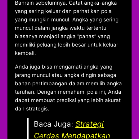
Bahrain sebelumnya. Catat angka-angka
yang sering keluar dan perhatikan pola
yang mungkin muncul. Angka yang sering
muncul dalam jangka waktu tertentu
biasanya menjadi angka “panas” yang
memiliki peluang lebih besar untuk keluar
kembali.
Anda juga bisa mengamati angka yang
jarang muncul atau angka dingin sebagai
bahan pertimbangan dalam memilih angka
taruhan. Dengan memahami pola ini, Anda
dapat membuat prediksi yang lebih akurat
dan strategis.
Baca Juga:
Strategi
Cerdas Mendapatkan