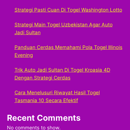
Strategi Pasti Cuan Di Togel Washington Lotto
Strategi Main Togel Uzbekistan Agar Auto
Jadi Sultan
Panduan Cerdas Memahami Pola Togel Illinois
Evening
Trik Auto Jadi Sultan Di Togel Kroasia 4D
Dengan Strategi Cerdas
Cara Menelusuri Riwayat Hasil Togel
Tasmania 10 Secara Efektif
Recent Comments
No comments to show.