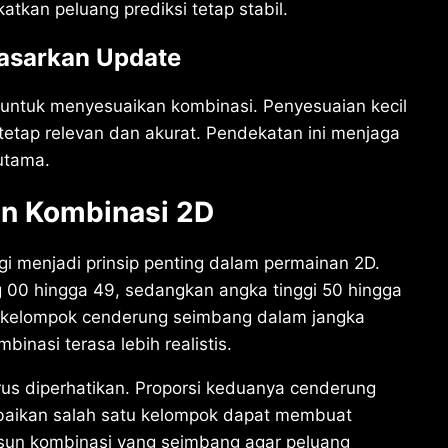
katkan peluang prediksi tetap stabil.
asarkan Update
 untuk menyesuaikan kombinasi. Penyesuaian kecil
tetap relevan dan akurat. Pendekatan ini menjaga
 utama.
 Kombinasi 2D
i menjadi prinsip penting dalam permainan 2D.
 00 hingga 49, sedangkan angka tinggi 50 hingga
 kelompok cenderung seimbang dalam jangka
nasi terasa lebih realistis.
harus diperhatikan. Proporsi keduanya cenderung
baikan salah satu kelompok dapat membuat
usun kombinasi yang seimbang agar peluang