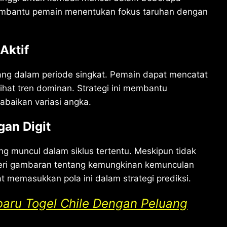
mbantu pemain menentukan fokus taruhan dengan
Aktif
ang dalam periode singkat. Pemain dapat mencatat
lihat tren dominan. Strategi ini membantu
baikan variasi angka.
an Digit
ing muncul dalam siklus tertentu. Meskipun tidak
beri gambaran tentang kemungkinan kemunculan
 memasukkan pola ini dalam strategi prediksi.
baru Togel Chile Dengan Peluang