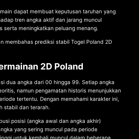
emain dapat membuat keputusan taruhan yang
adap tren angka aktif dan jarang muncul
s serta meningkatkan peluang menang.
n membahas prediksi stabil Togel Poland 2D
ermainan 2D Poland
 dua angka dari 00 hingga 99. Setiap angka
eoritis, namun pengamatan historis menunjukkan
eriode tertentu. Dengan memahami karakter ini,
stabil dan terarah.
ibusi posisi (angka awal dan angka akhir)
angka yang sering muncul pada periode
tinggi untuk kembali muncul dalam beberapa