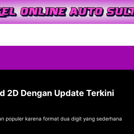
ruhan Kombinasi Togel Man
and 2D Dengan Update Terkini
an populer karena format dua digit yang sederhana