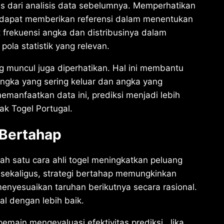
pas dari analisis data sebelumnya. Memperhatikan
u dapat memberikan referensi dalam menentukan
t frekuensi angka dan distribusinya dalam
ola statistik yang relevan.
ng muncul juga diperhatikan. Hal ini membantu
ngka yang sering keluar dan angka yang
manfaatkan data ini, prediksi menjadi lebih
ak Togel Portugal.
 Bertahap
ah satu cara ahli togel meningkatkan peluang
sekaligus, strategi bertahap memungkinkan
enyesuaikan taruhan berikutnya secara rasional.
l dengan lebih baik.
pemain mengevaluasi efektivitas prediksi. Jika