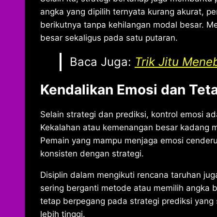
angka yang dipilih ternyata kurang akurat, 
berikutnya tanpa kehilangan modal besar. Me
besar sekaligus pada satu putaran.
Baca Juga:
Trik Jitu Meneb
Kendalikan Emosi dan Teta
Selain strategi dan prediksi, kontrol emosi a
Kekalahan atau kemenangan besar kadang me
Pemain yang mampu menjaga emosi cenderun
konsisten dengan strategi.
Disiplin dalam mengikuti rencana taruhan j
sering berganti metode atau memilih angka 
tetap berpegang pada strategi prediksi yang
lebih tinggi.