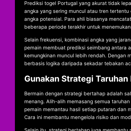
Prediksi togel Portugal yang akurat tidak le
angka yang sering muncul atau tren tertent
angka potensial. Para ahli biasanya mencata
beberapa periode terakhir untuk menemukan p
Selain frekuensi, kombinasi angka yang jara
pemain membuat prediksi seimbang antara a
kemungkinan muncul lebih rendah. Dengan me
berbasis logika daripada sekadar tebakan ac
Gunakan Strategi Taruhan
Bermain dengan strategi bertahap adalah sal
menang. Alih-alih memasang semua taruhan 
pemain memantau hasil setiap putaran dan m
Cara ini membantu mengelola risiko dan moda
Selain itu, strategi bertahap juga membantu 