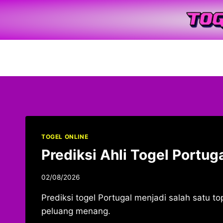
Skip
to
content
TOGEL ONLINE
Prediksi Ahli Togel Portu
02/08/2026
Prediksi togel Portugal menjadi salah satu t
peluang menang.