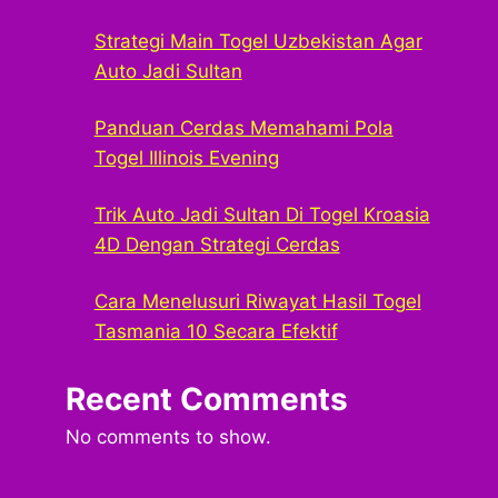
Strategi Main Togel Uzbekistan Agar
Auto Jadi Sultan
Panduan Cerdas Memahami Pola
Togel Illinois Evening
Trik Auto Jadi Sultan Di Togel Kroasia
4D Dengan Strategi Cerdas
Cara Menelusuri Riwayat Hasil Togel
Tasmania 10 Secara Efektif
Recent Comments
No comments to show.