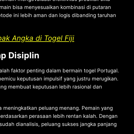
pemain bisa menyesuaikan kombinasi di putaran
tode ini lebih aman dan logis dibanding taruhan
ak Angka di Togel Fiji
p Disiplin
dalah faktor penting dalam bermain togel Portugal.
micu keputusan impulsif yang justru merugikan.
g membuat keputusan lebih rasional dan
uga meningkatkan peluang menang. Pemain yang
berdasarkan perasaan lebih rentan kalah. Dengan
 sudah dianalisis, peluang sukses jangka panjang