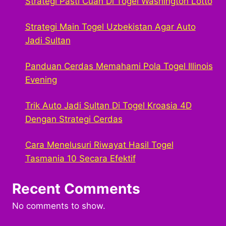
Strategi Pasti Cuan Di Togel Washington Lotto
Strategi Main Togel Uzbekistan Agar Auto
Jadi Sultan
Panduan Cerdas Memahami Pola Togel Illinois
Evening
Trik Auto Jadi Sultan Di Togel Kroasia 4D
Dengan Strategi Cerdas
Cara Menelusuri Riwayat Hasil Togel
Tasmania 10 Secara Efektif
Recent Comments
No comments to show.