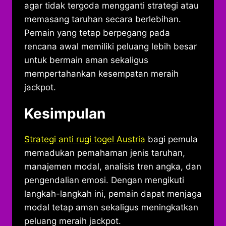
agar tidak tergoda mengganti strategi atau
memasang taruhan secara berlebihan.
Pemain yang tetap berpegang pada
rencana awal memiliki peluang lebih besar
untuk bermain aman sekaligus
mempertahankan kesempatan meraih
jackpot.
Kesimpulan
Strategi anti rugi togel Austria
bagi pemula
memadukan pemahaman jenis taruhan,
manajemen modal, analisis tren angka, dan
pengendalian emosi. Dengan mengikuti
langkah-langkah ini, pemain dapat menjaga
modal tetap aman sekaligus meningkatkan
peluang meraih jackpot.