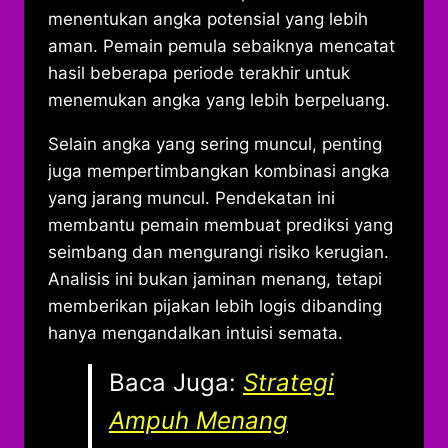
menentukan angka potensial yang lebih
aman. Pemain pemula sebaiknya mencatat
hasil beberapa periode terakhir untuk
menemukan angka yang lebih berpeluang.
Selain angka yang sering muncul, penting
juga mempertimbangkan kombinasi angka
yang jarang muncul. Pendekatan ini
membantu pemain membuat prediksi yang
seimbang dan mengurangi risiko kerugian.
Analisis ini bukan jaminan menang, tetapi
memberikan pijakan lebih logis dibanding
hanya mengandalkan intuisi semata.
Baca Juga:
Strategi
Ampuh Menang