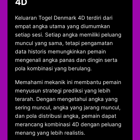
4D
Keluaran Togel Denmark 4D terdiri dari
empat angka utama yang diumumkan
setiap sesi. Setiap angka memiliki peluang
muncul yang sama, tetapi pengamatan
data historis memungkinkan pemain
mengenali angka panas dan dingin serta
pola kombinasi yang berulang.
Memahami mekanik ini membantu pemain
menyusun strategi prediksi yang lebih
terarah. Dengan mengetahui angka yang
sering muncul, angka yang jarang muncul,
dan pola distribusi angka, pemain dapat
merancang kombinasi 4D dengan peluang
menang yang lebih realistis.