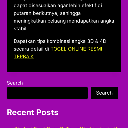
dapat disesuaikan agar lebih efektif di
putaran berikutnya, sehingga
meningkatkan peluang mendapatkan angka
stabil.
Dapatkan tips kombinasi angka 3D & 4D
secara detail di
TOGEL ONLINE RESMI
TERBAIK
.
Search
Search
Recent Posts