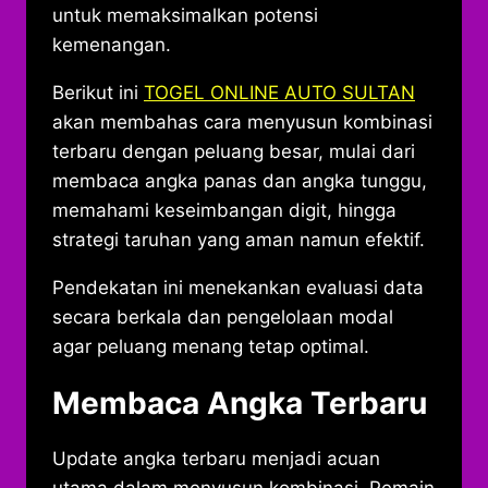
untuk memaksimalkan potensi
kemenangan.
Berikut ini
TOGEL ONLINE AUTO SULTAN
akan membahas cara menyusun kombinasi
terbaru dengan peluang besar, mulai dari
membaca angka panas dan angka tunggu,
memahami keseimbangan digit, hingga
strategi taruhan yang aman namun efektif.
Pendekatan ini menekankan evaluasi data
secara berkala dan pengelolaan modal
agar peluang menang tetap optimal.
Membaca Angka Terbaru
Update angka terbaru menjadi acuan