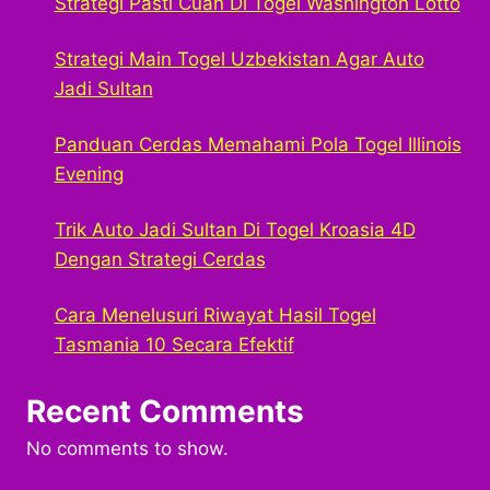
Strategi Pasti Cuan Di Togel Washington Lotto
Strategi Main Togel Uzbekistan Agar Auto
Jadi Sultan
Panduan Cerdas Memahami Pola Togel Illinois
Evening
Trik Auto Jadi Sultan Di Togel Kroasia 4D
Dengan Strategi Cerdas
Cara Menelusuri Riwayat Hasil Togel
Tasmania 10 Secara Efektif
Recent Comments
No comments to show.