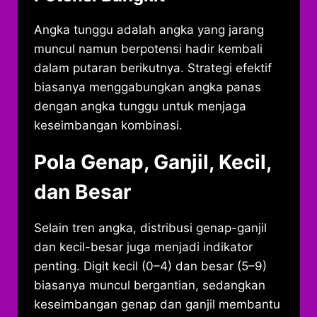
Angka tunggu adalah angka yang jarang
muncul namun berpotensi hadir kembali
dalam putaran berikutnya. Strategi efektif
biasanya menggabungkan angka panas
dengan angka tunggu untuk menjaga
keseimbangan kombinasi.
Pola Genap, Ganjil, Kecil,
dan Besar
Selain tren angka, distribusi genap-ganjil
dan kecil-besar juga menjadi indikator
penting. Digit kecil (0–4) dan besar (5–9)
biasanya muncul bergantian, sedangkan
keseimbangan genap dan ganjil membantu