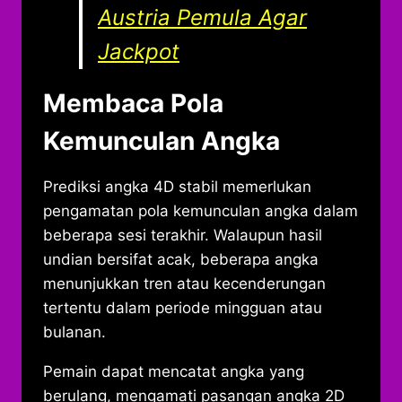
Austria Pemula Agar
Jackpot
Membaca Pola
Kemunculan Angka
Prediksi angka 4D stabil memerlukan
pengamatan pola kemunculan angka dalam
beberapa sesi terakhir. Walaupun hasil
undian bersifat acak, beberapa angka
menunjukkan tren atau kecenderungan
tertentu dalam periode mingguan atau
bulanan.
Pemain dapat mencatat angka yang
berulang, mengamati pasangan angka 2D