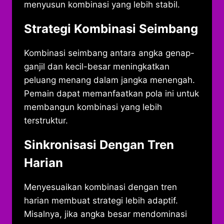
menyusun kombinasi yang lebih stabil.
Strategi Kombinasi Seimbang
Kombinasi seimbang antara angka genap-
ganjil dan kecil-besar meningkatkan
peluang menang dalam jangka menengah.
Pemain dapat memanfaatkan pola ini untuk
membangun kombinasi yang lebih
terstruktur.
Sinkronisasi Dengan Tren
Harian
Menyesuaikan kombinasi dengan tren
harian membuat strategi lebih adaptif.
Misalnya, jika angka besar mendominasi