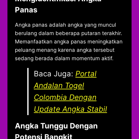
Panas
Angka panas adalah angka yang muncul
berulang dalam beberapa putaran terakhir.
Memanfaatkan angka panas meningkatkan
peluang menang karena angka tersebut
sedang berada dalam momentum aktif.
Baca Juga:
Portal
Andalan Togel
Colombia Dengan
Update Angka Stabil
Angka Tunggu Dengan
Potensi Bangkit