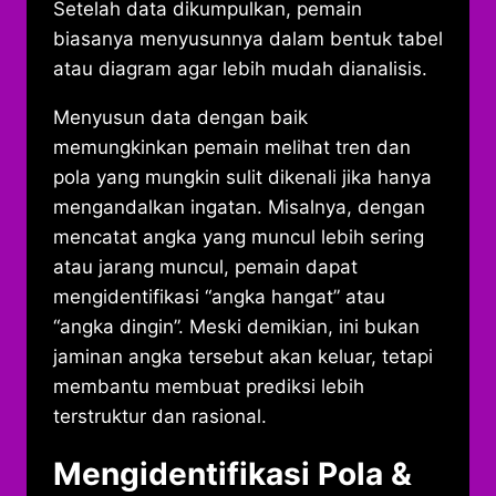
Setelah data dikumpulkan, pemain
biasanya menyusunnya dalam bentuk tabel
atau diagram agar lebih mudah dianalisis.
Menyusun data dengan baik
memungkinkan pemain melihat tren dan
pola yang mungkin sulit dikenali jika hanya
mengandalkan ingatan. Misalnya, dengan
mencatat angka yang muncul lebih sering
atau jarang muncul, pemain dapat
mengidentifikasi “angka hangat” atau
“angka dingin”. Meski demikian, ini bukan
jaminan angka tersebut akan keluar, tetapi
membantu membuat prediksi lebih
terstruktur dan rasional.
Mengidentifikasi Pola &