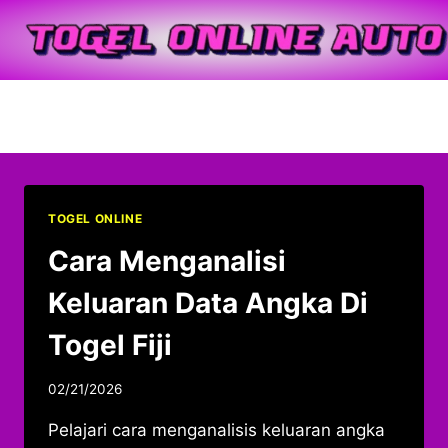
Skip
to
content
Pasaran Togel Fiji
TOGEL ONLINE
Cara Menganalisi
Keluaran Data Angka Di
Togel Fiji
02/21/2026
Pelajari cara menganalisis keluaran angka