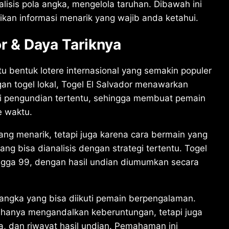
lisis pola angka, mengelola taruhan. Dibawah ini
an informasi menarik yang wajib anda ketahui.
r & Daya Tariknya
u bentuk lotere internasional yang semakin populer
n togel lokal, Togel El Salvador menawarkan
i pengundian tertentu, sehingga membuat pemain
e waktu.
ng menarik, tetapi juga karena cara bermain yang
g bisa dianalisis dengan strategi tertentu. Togel
ngga 99, dengan hasil undian diumumkan secara
en angka yang bisa diikuti pemain berpengalaman.
 hanya mengandalkan keberuntungan, tetapi juga
 dan riwayat hasil undian. Pemahaman ini