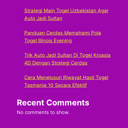
Strategi Main Togel Uzbekistan Agar
Auto Jadi Sultan
Panduan Cerdas Memahami Pola
Togel Illinois Evening
Trik Auto Jadi Sultan Di Togel Kroasia
4D Dengan Strategi Cerdas
Cara Menelusuri Riwayat Hasil Togel
Tasmania 10 Secara Efektif
Recent Comments
No comments to show.