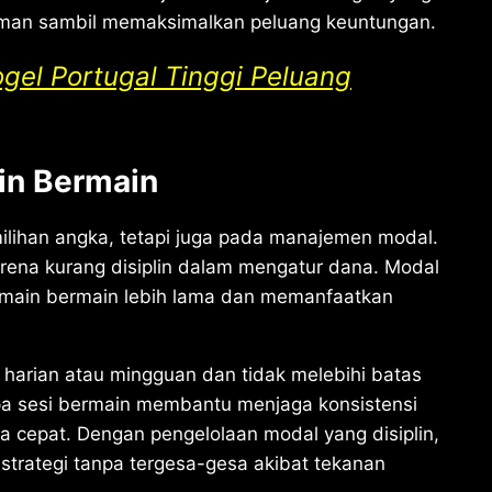
aman sambil memaksimalkan peluang keuntungan.
Togel Portugal Tinggi Peluang
in Bermain
milihan angka, tetapi juga pada manajemen modal.
ena kurang disiplin dalam mengatur dana. Modal
emain bermain lebih lama dan memanfaatkan
harian atau mingguan dan tidak melebihi batas
a sesi bermain membantu menjaga konsistensi
a cepat. Dengan pengelolaan modal yang disiplin,
strategi tanpa tergesa-gesa akibat tekanan