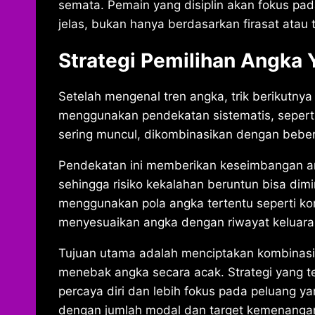
semata. Pemain yang disiplin akan fokus pad
jelas, bukan hanya berdasarkan firasat atau 
Strategi Pemilihan Angka 
Setelah mengenal tren angka, trik berikutnya
menggunakan pendekatan sistematis, seperti 
sering muncul, dikombinasikan dengan bebe
Pendekatan ini memberikan keseimbangan ant
sehingga risiko kekalahan beruntun bisa dimin
menggunakan pola angka tertentu seperti kom
menyesuaikan angka dengan riwayat keluar
Tujuan utama adalah menciptakan kombinasi 
menebak angka secara acak. Strategi yang
percaya diri dan lebih fokus pada peluang ya
dengan jumlah modal dan target kemenangan