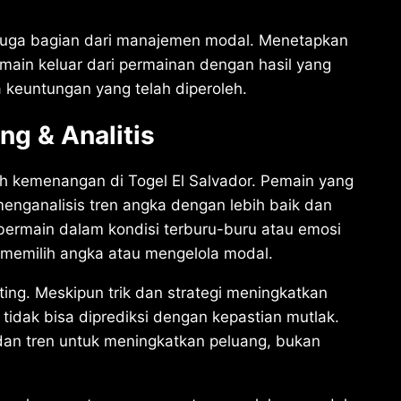
i juga bagian dari manajemen modal. Menetapkan
ain keluar dari permainan dengan hasil yang
a keuntungan yang telah diperoleh.
g & Analitis
ih kemenangan di Togel El Salvador. Pemain yang
enganalisis tren angka dengan lebih baik dan
bermain dalam kondisi terburu-buru atau emosi
 memilih angka atau mengelola modal.
ting. Meskipun trik dan strategi meningkatkan
 tidak bisa diprediksi dengan kepastian mutlak.
dan tren untuk meningkatkan peluang, bukan