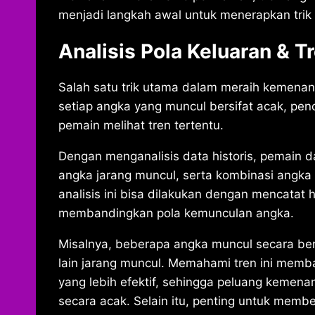
menjadi langkah awal untuk menerapkan trik
Analisis Pola Keluaran & 
Salah satu trik utama dalam meraih kemena
setiap angka yang muncul bersifat acak, pe
pemain melihat tren tertentu.
Dengan menganalisis data historis, pemain d
angka jarang muncul, serta kombinasi ang
analisis ini bisa dilakukan dengan mencatat 
membandingkan pola kemunculan angka.
Misalnya, beberapa angka muncul secara ber
lain jarang muncul. Memahami tren ini memb
yang lebih efektif, sehingga peluang keme
secara acak. Selain itu, penting untuk memb