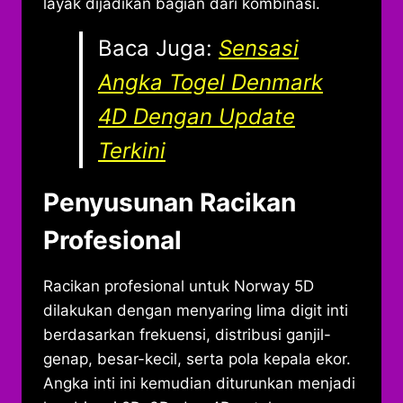
layak dijadikan bagian dari kombinasi.
Baca Juga:
Sensasi
Angka Togel Denmark
4D Dengan Update
Terkini
Penyusunan Racikan
Profesional
Racikan profesional untuk Norway 5D
dilakukan dengan menyaring lima digit inti
berdasarkan frekuensi, distribusi ganjil-
genap, besar-kecil, serta pola kepala ekor.
Angka inti ini kemudian diturunkan menjadi