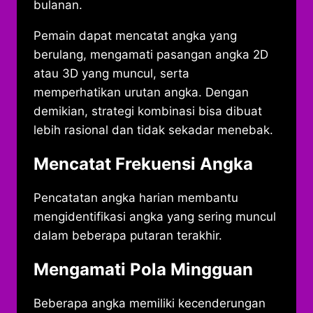
bulanan.
Pemain dapat mencatat angka yang
berulang, mengamati pasangan angka 2D
atau 3D yang muncul, serta
memperhatikan urutan angka. Dengan
demikian, strategi kombinasi bisa dibuat
lebih rasional dan tidak sekadar menebak.
Mencatat Frekuensi Angka
Pencatatan angka harian membantu
mengidentifikasi angka yang sering muncul
dalam beberapa putaran terakhir.
Mengamati Pola Mingguan
Beberapa angka memiliki kecenderungan