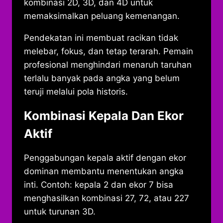
kombinasi 2D, 3D, dan 4D untuk
memaksimalkan peluang kemenangan.
Pendekatan ini membuat racikan tidak
melebar, fokus, dan tetap terarah. Pemain
profesional menghindari menaruh taruhan
terlalu banyak pada angka yang belum
teruji melalui pola historis.
Kombinasi Kepala Dan Ekor
Aktif
Penggabungan kepala aktif dengan ekor
dominan membantu menentukan angka
inti. Contoh: kepala 2 dan ekor 7 bisa
menghasilkan kombinasi 27, 72, atau 227
untuk turunan 3D.