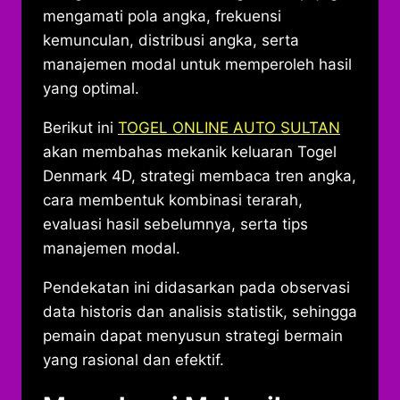
mengamati pola angka, frekuensi
kemunculan, distribusi angka, serta
manajemen modal untuk memperoleh hasil
yang optimal.
Berikut ini
TOGEL ONLINE AUTO SULTAN
akan membahas mekanik keluaran Togel
Denmark 4D, strategi membaca tren angka,
cara membentuk kombinasi terarah,
evaluasi hasil sebelumnya, serta tips
manajemen modal.
Pendekatan ini didasarkan pada observasi
data historis dan analisis statistik, sehingga
pemain dapat menyusun strategi bermain
yang rasional dan efektif.