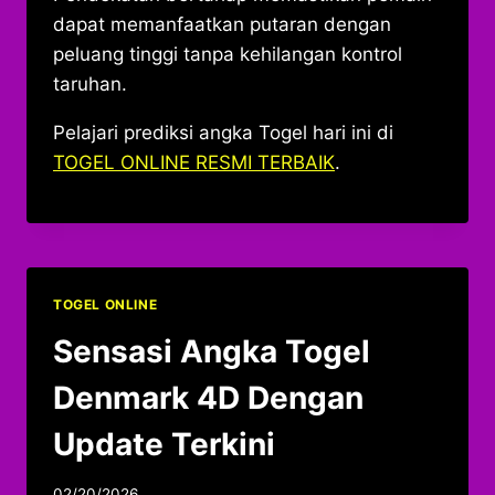
dapat memanfaatkan putaran dengan
peluang tinggi tanpa kehilangan kontrol
taruhan.
Pelajari prediksi angka Togel hari ini di
TOGEL ONLINE RESMI TERBAIK
.
TOGEL ONLINE
Sensasi Angka Togel
Denmark 4D Dengan
Update Terkini
02/20/2026