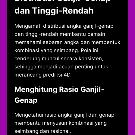
dan Tinggi-Rendah
Mengamati distribusi angka ganjil-genap
dan tinggi-rendah membantu pemain
memahami sebaran angka dan membentuk
kombinasi yang seimbang. Pola ini
cenderung muncul secara konsisten,
sehingga menjadi acuan penting untuk
merancang prediksi 4D.
Menghitung Rasio Ganjil-
Genap
Mengetahui rasio angka ganjil dan genap
membantu menyusun kombinasi yang
seimbang dan rasional.