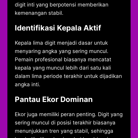
digit inti yang berpotensi memberikan
kemenangan stabil.
Identifikasi Kepala Aktif
Kepala lima digit menjadi dasar untuk
menyaring angka yang sering muncul.
Pemain profesional biasanya mencatat
kepala yang muncul lebih dari satu kali
dalam lima periode terakhir untuk dijadikan
angka inti.
Pantau Ekor Dominan
Ekor juga memiliki peran penting. Digit yang
sering muncul di posisi terakhir biasanya
menunjukkan tren yang stabil, sehingga