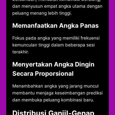
dan menyusun empat angka utama dengan
peluang menang lebih tinggi.
Memanfaatkan Angka Panas
Fokus pada angka yang memiliki frekuensi
kemunculan tinggi dalam beberapa sesi
terakhir.
Menyertakan Angka Dingin
Secara Proporsional
Menambahkan angka yang jarang muncul
membantu menjaga keseimbangan prediksi
dan membuka peluang kombinasi baru.
Distribusi Ganjil-Genap