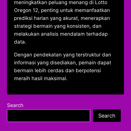
meningkatkan peluang menang di Lotto
Oregon 12, penting untuk memanfaatkan
prediksi harian yang akurat, menerapkan
strategi bermain yang konsisten, dan
melakukan analisis mendalam terhadap
data.
Dengan pendekatan yang terstruktur dan
informasi yang disediakan, pemain dapat
bermain lebih cerdas dan berpotensi
meraih hasil maksimal.
Search
Search