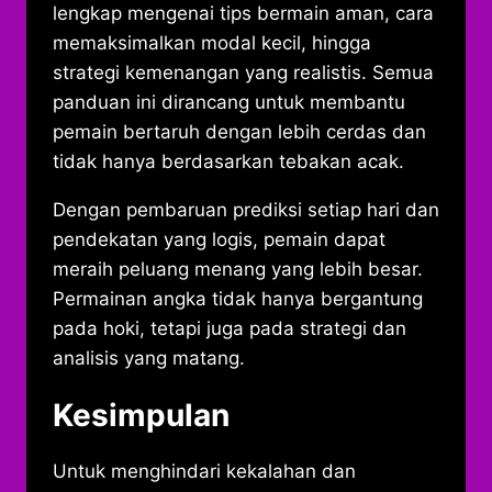
lengkap mengenai tips bermain aman, cara
memaksimalkan modal kecil, hingga
strategi kemenangan yang realistis. Semua
panduan ini dirancang untuk membantu
pemain bertaruh dengan lebih cerdas dan
tidak hanya berdasarkan tebakan acak.
Dengan pembaruan prediksi setiap hari dan
pendekatan yang logis, pemain dapat
meraih peluang menang yang lebih besar.
Permainan angka tidak hanya bergantung
pada hoki, tetapi juga pada strategi dan
analisis yang matang.
Kesimpulan
Untuk menghindari kekalahan dan