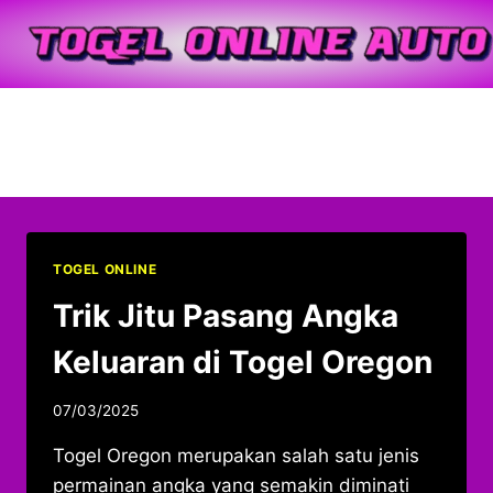
Skip
to
content
Cara Untuk Menang
Besar
TOGEL ONLINE
Trik Jitu Pasang Angka
Keluaran di Togel Oregon
07/03/2025
Togel Oregon merupakan salah satu jenis
permainan angka yang semakin diminati