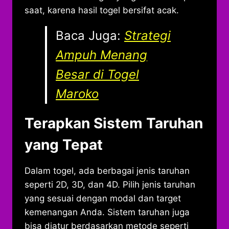
saat, karena hasil togel bersifat acak.
Baca Juga:
Strategi
Ampuh Menang
Besar di Togel
Maroko
Terapkan Sistem Taruhan
yang Tepat
Dalam togel, ada berbagai jenis taruhan
seperti 2D, 3D, dan 4D. Pilih jenis taruhan
yang sesuai dengan modal dan target
kemenangan Anda. Sistem taruhan juga
bisa diatur berdasarkan metode seperti