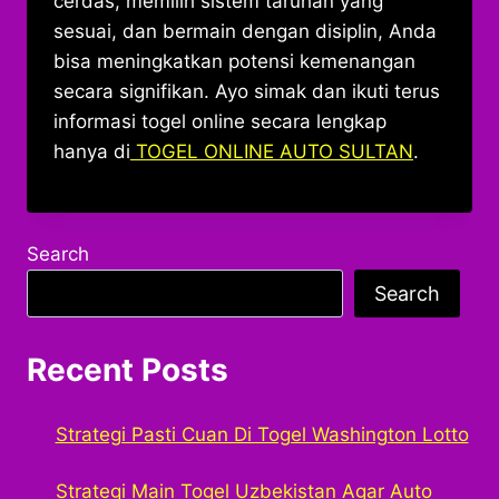
cerdas, memilih sistem taruhan yang
sesuai, dan bermain dengan disiplin, Anda
bisa meningkatkan potensi kemenangan
secara signifikan. Ayo simak dan ikuti terus
informasi togel online secara lengkap
hanya di
TOGEL ONLINE AUTO SULTAN
.
Search
Search
Recent Posts
Strategi Pasti Cuan Di Togel Washington Lotto
Strategi Main Togel Uzbekistan Agar Auto