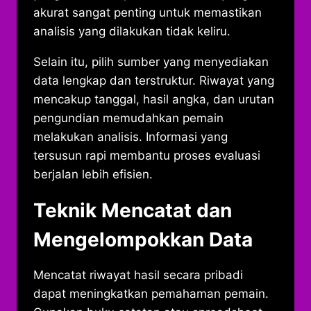
akurat sangat penting untuk memastikan
analisis yang dilakukan tidak keliru.
Selain itu, pilih sumber yang menyediakan
data lengkap dan terstruktur. Riwayat yang
mencakup tanggal, hasil angka, dan urutan
pengundian memudahkan pemain
melakukan analisis. Informasi yang
tersusun rapi membantu proses evaluasi
berjalan lebih efisien.
Teknik Mencatat dan
Mengelompokkan Data
Mencatat riwayat hasil secara pribadi
dapat meningkatkan pemahaman pemain.