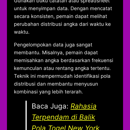
Gunakan buku catatan atau spreadsheet
untuk menyimpan data. Dengan mencatat
secara konsisten, pemain dapat melihat
perubahan distribusi angka dari waktu ke
waktu.
Pengelompokan data juga sangat
membantu. Misalnya, pemain dapat
memisahkan angka berdasarkan frekuensi
kemunculan atau rentang angka tertentu.
Teknik ini mempermudah identifikasi pola
distribusi dan membantu menyusun
kombinasi yang lebih terarah.
Baca Juga:
Rahasia
Terpendam di Balik
Pola Togel New York