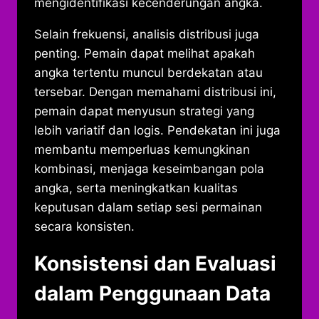
mengidentifikasi kecenderungan angka.
Selain frekuensi, analisis distribusi juga
penting. Pemain dapat melihat apakah
angka tertentu muncul berdekatan atau
tersebar. Dengan memahami distribusi ini,
pemain dapat menyusun strategi yang
lebih variatif dan logis. Pendekatan ini juga
membantu memperluas kemungkinan
kombinasi, menjaga keseimbangan pola
angka, serta meningkatkan kualitas
keputusan dalam setiap sesi permainan
secara konsisten.
Konsistensi dan Evaluasi
dalam Penggunaan Data