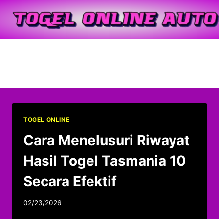
Skip
to
content
Cara Menelusuri Riwayat
Togel
TOGEL ONLINE
Cara Menelusuri Riwayat
Hasil Togel Tasmania 10
Secara Efektif
02/23/2026