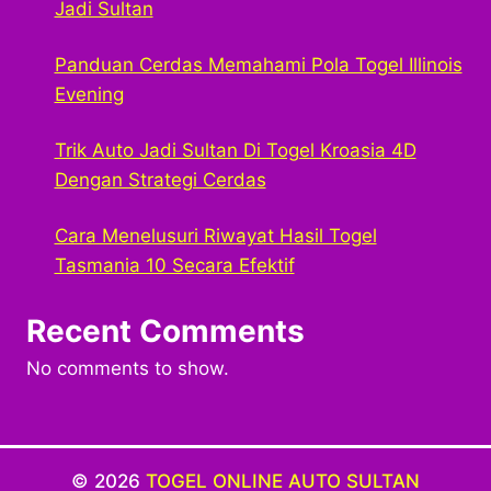
Jadi Sultan
Panduan Cerdas Memahami Pola Togel Illinois
Evening
Trik Auto Jadi Sultan Di Togel Kroasia 4D
Dengan Strategi Cerdas
Cara Menelusuri Riwayat Hasil Togel
Tasmania 10 Secara Efektif
Recent Comments
No comments to show.
© 2026
TOGEL ONLINE AUTO SULTAN