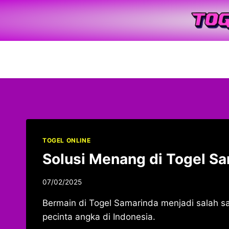
Skip
to
content
Ca
TOGEL ONLINE
Solusi Menang di Togel Sa
07/02/2025
Bermain di Togel Samarinda menjadi salah sa
pecinta angka di Indonesia.