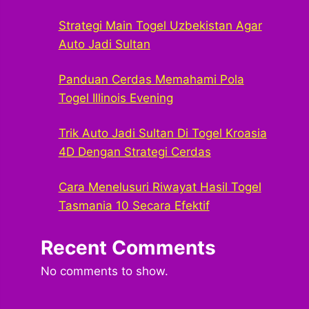
Strategi Main Togel Uzbekistan Agar
Auto Jadi Sultan
Panduan Cerdas Memahami Pola
Togel Illinois Evening
Trik Auto Jadi Sultan Di Togel Kroasia
4D Dengan Strategi Cerdas
Cara Menelusuri Riwayat Hasil Togel
Tasmania 10 Secara Efektif
Recent Comments
No comments to show.