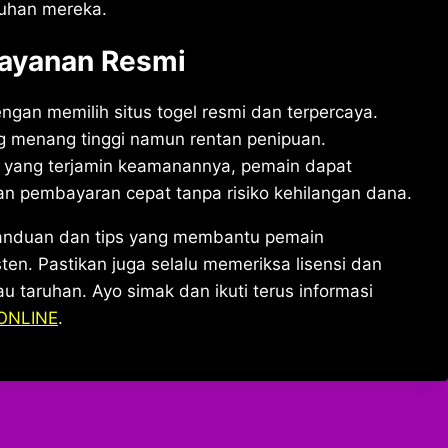
ruhan mereka.
Layanan Resmi
engan memilih situs togel resmi dan terpercaya.
g menang tinggi namun rentan penipuan.
i yang terjamin keamanannya, pemain dapat
an pembayaran cepat tanpa risiko kehilangan dana.
 panduan dan tips yang membantu pemain
en. Pastikan juga selalu memeriksa lisensi dan
u taruhan. Ayo simak dan ikuti terus informasi
ONLINE
.