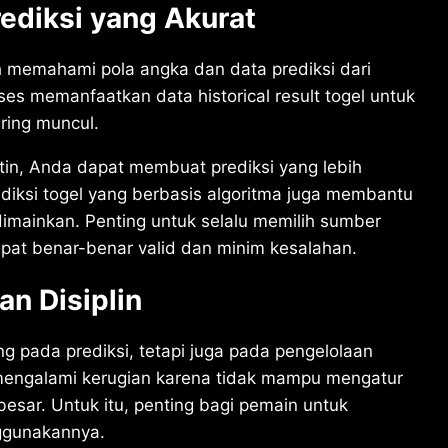
ediksi yang Akurat
 memahami pola angka dan data prediksi dari
s memanfaatkan data historical result togel untuk
ring muncul.
tin, Anda dapat membuat prediksi yang lebih
ediksi togel yang berbasis algoritma juga membantu
mainkan. Penting untuk selalu memilih sumber
apat benar-benar valid dan minim kesalahan.
n Disiplin
g pada prediksi, tetapi juga pada pengelolaan
mengalami kerugian karena tidak mampu mengatur
esar. Untuk itu, penting bagi pemain untuk
ggunakannya.