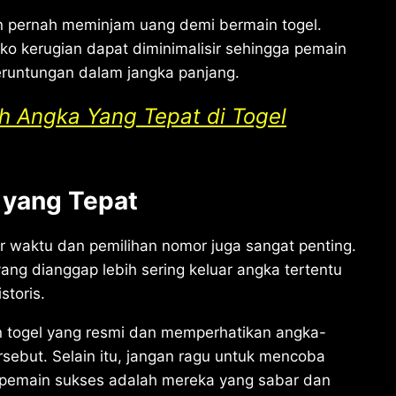
n pernah meminjam uang demi bermain togel.
ko kerugian dapat diminimalisir sehingga pemain
eruntungan dalam jangka panjang.
h Angka Yang Tepat di Togel
 yang Tepat
r waktu dan pemilihan nomor juga sangat penting.
ng dianggap lebih sering keluar angka tertentu
toris.
n togel yang resmi dan memperhatikan angka-
sebut. Selain itu, jangan ragu untuk mencoba
n pemain sukses adalah mereka yang sabar dan