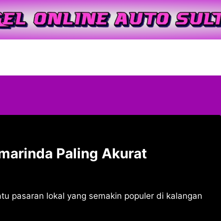
ra Bermain di Togel Samari
marinda Paling Akurat
tu pasaran lokal yang semakin populer di kalangan