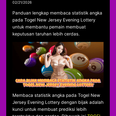
02/21/2026
Panduan lengkap membaca statistik angka
pada Togel New Jersey Evening Lottery
untuk membantu pemain membuat
keputusan taruhan lebih cerdas.
Membaca statistik angka pada Togel New
Jersey Evening Lottery dengan bijak adalah
kunci untuk membuat prediksi lebih