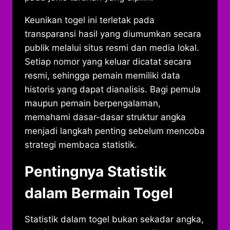
Keunikan togel ini terletak pada
transparansi hasil yang diumumkan secara
publik melalui situs resmi dan media lokal.
Setiap nomor yang keluar dicatat secara
resmi, sehingga pemain memiliki data
historis yang dapat dianalisis. Bagi pemula
maupun pemain berpengalaman,
memahami dasar-dasar struktur angka
menjadi langkah penting sebelum mencoba
strategi membaca statistik.
Pentingnya Statistik
dalam Bermain Togel
Statistik dalam togel bukan sekadar angka,