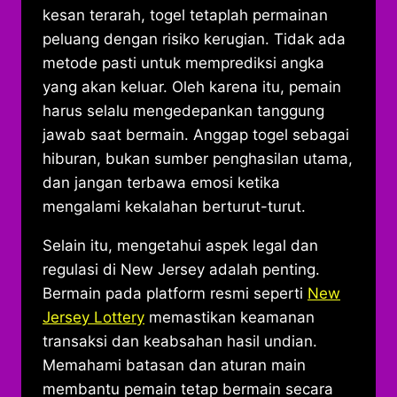
kesan terarah, togel tetaplah permainan
peluang dengan risiko kerugian. Tidak ada
metode pasti untuk memprediksi angka
yang akan keluar. Oleh karena itu, pemain
harus selalu mengedepankan tanggung
jawab saat bermain. Anggap togel sebagai
hiburan, bukan sumber penghasilan utama,
dan jangan terbawa emosi ketika
mengalami kekalahan berturut-turut.
Selain itu, mengetahui aspek legal dan
regulasi di New Jersey adalah penting.
Bermain pada platform resmi seperti
New
Jersey Lottery
memastikan keamanan
transaksi dan keabsahan hasil undian.
Memahami batasan dan aturan main
membantu pemain tetap bermain secara