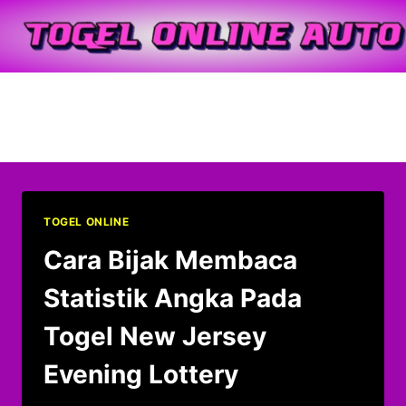
Skip
to
content
Bermain Togel New
Jersey Evening Lottery
TOGEL ONLINE
Cara Bijak Membaca
Statistik Angka Pada
Togel New Jersey
Evening Lottery