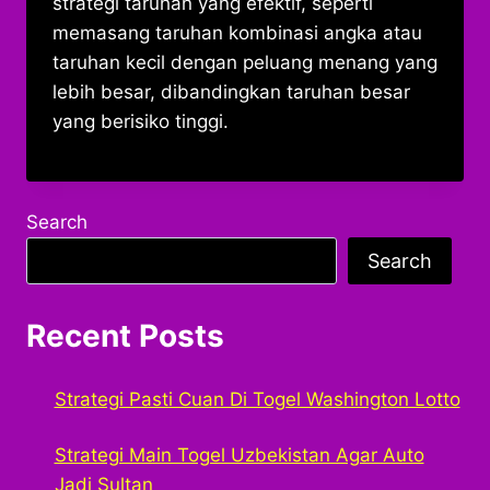
strategi taruhan yang efektif, seperti
memasang taruhan kombinasi angka atau
taruhan kecil dengan peluang menang yang
lebih besar, dibandingkan taruhan besar
yang berisiko tinggi.
Search
Search
Recent Posts
Strategi Pasti Cuan Di Togel Washington Lotto
Strategi Main Togel Uzbekistan Agar Auto
Jadi Sultan