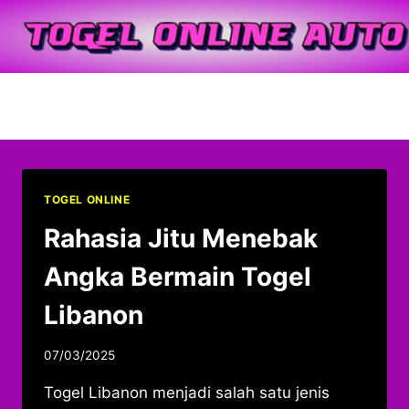
Skip
to
content
Bermain Togel Libanon
TOGEL ONLINE
Rahasia Jitu Menebak
Angka Bermain Togel
Libanon
07/03/2025
Togel Libanon menjadi salah satu jenis