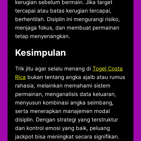
kerugian sebelum bermain. Jika target
tercapai atau batas kerugian tercapai,
berhentilah. Disiplin ini mengurangi risiko,
menjaga fokus, dan membuat permainan
tetap menyenangkan.
Kesimpulan
Trik jitu agar selalu menang di
Togel Costa
Rica
bukan tentang angka ajaib atau rumus
rahasia, melainkan memahami sistem
permainan, menganalisis data keluaran,
menyusun kombinasi angka seimbang,
serta menerapkan manajemen modal
disiplin. Dengan strategi yang terstruktur
dan kontrol emosi yang baik, peluang
jackpot bisa meningkat secara signifikan.