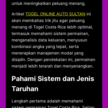
untuk meningkatkan peluang menang.
Artikel
TOGEL ONLINE AUTO SULTAN
ini
akan membahas trik jitu agar peluang
menang di Togel Costa Rica lebih optimal,
termasuk memahami sistem permainan,
menganalisis data keluaran, menyusun
kombinasi angka yang tepat, serta
menerapkan manajemen modal yang
disiplin. Dengan pendekatan ini, permainan
menjadi lebih terarah dan menyenangkan.
Pahami Sistem dan Jenis
Taruhan
Langkah pertama adalah memahami
sistem permainan Togel Costa Rica. Setiap