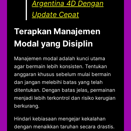
Argentina 4D Dengan
Update Cepat
Terapkan Manajemen
Modal yang Disiplin
Manajemen modal adalah kunci utama
agar bermain lebih konsisten. Tentukan
anggaran khusus sebelum mulai bermain
dan jangan melebihi batas yang telah
ditentukan. Dengan batas jelas, permainan
menjadi lebih terkontrol dan risiko kerugian
berkurang.
Hindari kebiasaan mengejar kekalahan
dengan menaikkan taruhan secara drastis.