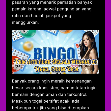
pasaran yang menarik perhatian banyak
pemain karena jadwal pengundian yang
rutin dan hadiah jackpot yang
menggiurkan.
Banyak orang ingin meraih kemenangan
besar secara konsisten, namun tetap ingin
bermain dengan aman dan terkontrol.
Meskipun togel bersifat acak, ada
beberapa trik jitu yang bisa diterapkan