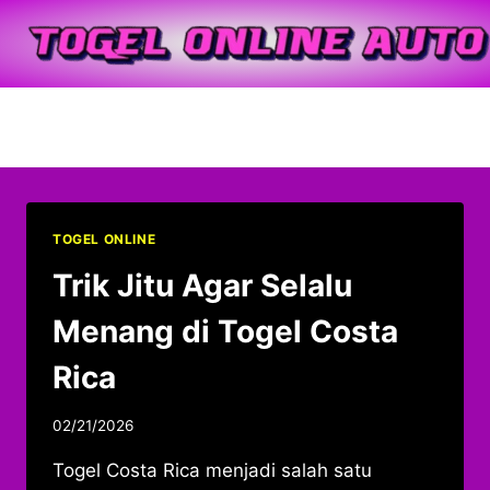
Skip
to
content
Bermain Togel Costa Rica
TOGEL ONLINE
Trik Jitu Agar Selalu
Menang di Togel Costa
Rica
02/21/2026
Togel Costa Rica menjadi salah satu