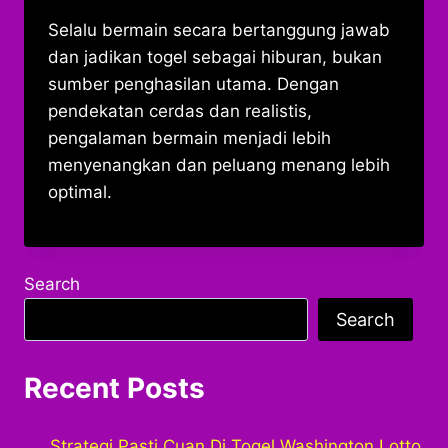
Selalu bermain secara bertanggung jawab
dan jadikan togel sebagai hiburan, bukan
sumber penghasilan utama. Dengan
pendekatan cerdas dan realistis,
pengalaman bermain menjadi lebih
menyenangkan dan peluang menang lebih
optimal.
Search
Search
Recent Posts
Strategi Pasti Cuan Di Togel Washington Lotto