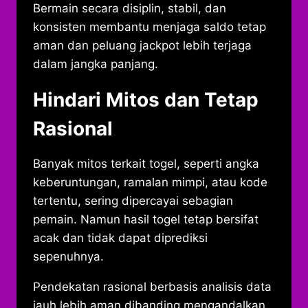
Bermain secara disiplin, stabil, dan
konsisten membantu menjaga saldo tetap
aman dan peluang jackpot lebih terjaga
dalam jangka panjang.
Hindari Mitos dan Tetap
Rasional
Banyak mitos terkait togel, seperti angka
keberuntungan, ramalan mimpi, atau kode
tertentu, sering dipercayai sebagian
pemain. Namun hasil togel tetap bersifat
acak dan tidak dapat diprediksi
sepenuhnya.
Pendekatan rasional berbasis analisis data
jauh lebih aman dibanding mengandalkan