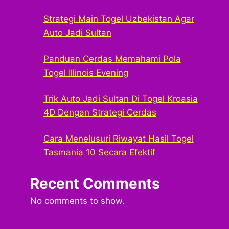
Strategi Main Togel Uzbekistan Agar
Auto Jadi Sultan
Panduan Cerdas Memahami Pola
Togel Illinois Evening
Trik Auto Jadi Sultan Di Togel Kroasia
4D Dengan Strategi Cerdas
Cara Menelusuri Riwayat Hasil Togel
Tasmania 10 Secara Efektif
Recent Comments
No comments to show.