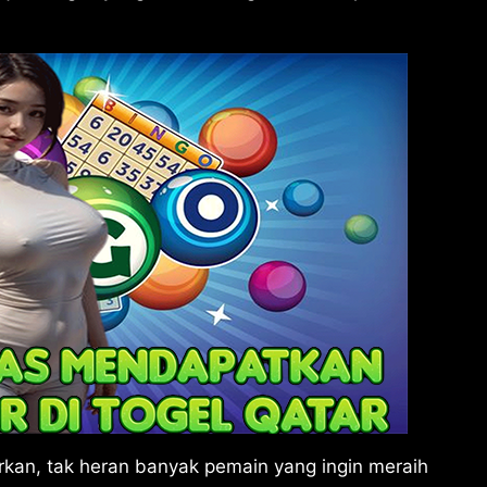
kan, tak heran banyak pemain yang ingin meraih