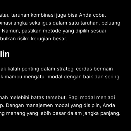
 atau taruhan kombinasi juga bisa Anda coba.
asi angka sekaligus dalam satu taruhan, peluang
Namun, pastikan metode yang dipilih sesuai
lkan risiko kerugian besar.
lin
k kalah penting dalam strategi cerdas bermain
dak mampu mengatur modal dengan baik dan sering
nah melebihi batas tersebut. Bagi modal menjadi
ap. Dengan manajemen modal yang disiplin, Anda
ang menang yang lebih besar dalam jangka panjang.